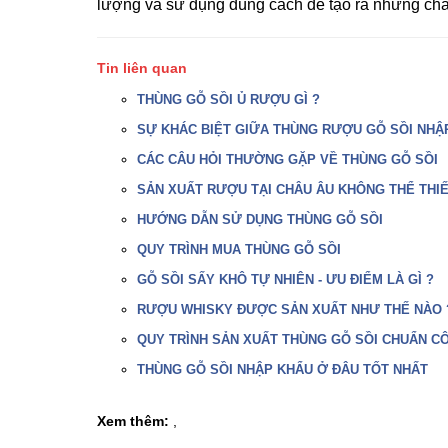
lượng và sử dụng đúng cách để tạo ra những cha
Tin liên quan
THÙNG GỖ SỒI Ủ RƯỢU GÌ ?
SỰ KHÁC BIỆT GIỮA THÙNG RƯỢU GỖ SỒI NHẬ
CÁC CÂU HỎI THƯỜNG GẶP VỀ THÙNG GỖ SỒI
SẢN XUẤT RƯỢU TẠI CHÂU ÂU KHÔNG THỂ THI
HƯỚNG DẪN SỬ DỤNG THÙNG GỖ SỒI
QUY TRÌNH MUA THÙNG GỖ SỒI
GỖ SỒI SẤY KHÔ TỰ NHIÊN - ƯU ĐIỂM LÀ GÌ ?
RƯỢU WHISKY ĐƯỢC SẢN XUẤT NHƯ THẾ NÀO 
QUY TRÌNH SẢN XUẤT THÙNG GỖ SỒI CHUẨN C
THÙNG GỖ SỒI NHẬP KHẨU Ở ĐÂU TỐT NHẤT
Xem thêm:
,