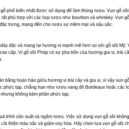
i gỗ phổ biến nhất được sử dụng để làm thùng rượu. Vụn gỗ sồ
 rất phù hợp với các loại rượu như bourbon và whiskey. Vụn g
 đặc trưng, mang đến cho rượu sự mềm mại và sâu sắc.
 dày đặc và mang lại hương vị mạnh mẽ hơn so với gỗ sồi Mỹ.
cao cấp. Vị gỗ sồi Pháp có sự pha trộn của hương gia vị, trái c
u.
 bằng hoàn hảo giữa hương vị trái cây và gia vị, vì vậy vụn gỗ
rúc phức tạp, chẳng hạn như rượu vang đỏ Bordeaux hoặc các l
i nhưng không kém phần phức tạp.
 quá trình sản xuất và ngâm rượu. Việc sử dụng vụn gỗ sồi không
 cải thiện màu sắc và giảm oxy hóa. Hãy chọn lựa vụn gỗ sồi c