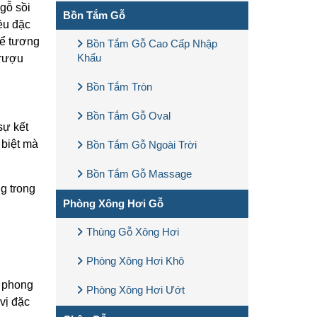
 gỗ sồi
Bồn Tắm Gỗ
ều đặc
hể tương
Bồn Tắm Gỗ Cao Cấp Nhập
Khẩu
 rượu
Bồn Tắm Tròn
Bồn Tắm Gỗ Oval
sự kết
 biệt mà
Bồn Tắm Gỗ Ngoài Trời
Bồn Tắm Gỗ Massage
ng trong
Phòng Xông Hơi Gỗ
Thùng Gỗ Xông Hơi
Phòng Xông Hơi Khô
ị phong
Phòng Xông Hơi Ướt
vị đặc