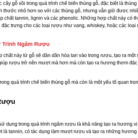
cây gỗ sồi trong quá trình chế biến thùng gỗ, đặc biệt là thùng
 thước nhỏ hơn so với các thùng gỗ, nhưng vẫn giữ được nhi
p chất tannin, lignin và các phenolic. Những hợp chất này có t
ắc đặc trưng cho các loại rượu như vang, whiskey, hoặc các loại
y Trình Ngâm Rượu
 chất này từ gỗ sẽ dần dần hòa tan vào trong rượu, tạo ra một 
ỉ giúp rượu trở nên mượt mà hơn mà còn tạo ra hương thơm đặc
rong quá trình chế biến thùng gỗ mà còn là một yếu tố quan trọ
 Rượu
sử dụng trong quá trình ngâm rượu là khả năng tạo ra hương v
ệt là tannin, có tác dụng làm mượt rượu và tạo ra những hương 