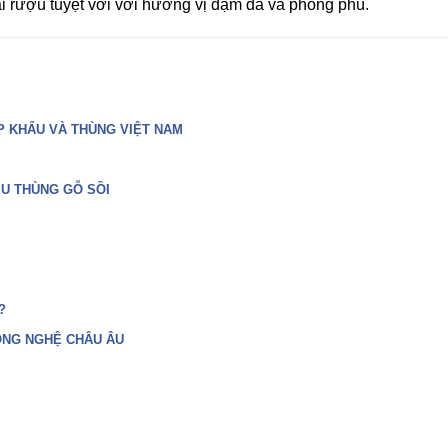
i rượu tuyệt vời với hương vị đậm đà và phong phú.
P KHẨU VÀ THÙNG VIỆT NAM
ẾU THÙNG GỖ SỒI
?
ÔNG NGHỆ CHÂU ÂU