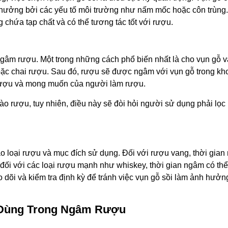
h hưởng bởi các yếu tố môi trường như nấm mốc hoặc côn trùng
chứa tạp chất và có thể tương tác tốt với rượu.
ngâm rượu. Một trong những cách phổ biến nhất là cho vụn gỗ v
 hoặc chai rượu. Sau đó, rượu sẽ được ngâm với vụn gỗ trong k
ại rượu và mong muốn của người làm rượu.
vào rượu, tuy nhiên, điều này sẽ đòi hỏi người sử dụng phải lọc
o loại rượu và mục đích sử dụng. Đối với rượu vang, thời gia
hi đối với các loại rượu mạnh như whiskey, thời gian ngâm có th
 dõi và kiểm tra định kỳ để tránh việc vụn gỗ sồi làm ảnh hưởn
n Dùng Trong Ngâm Rượu