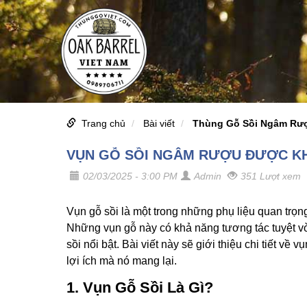
Trang chủ
Bài viết
Thùng Gỗ Sồi Ngâm Rư
VỤN GỖ SỒI NGÂM RƯỢU ĐƯỢC K
02/03/2025 - 3:00 PM
Admin
351 Lượt xem
Vụn gỗ sồi là một trong những phụ liệu quan trọng
Những vụn gỗ này có khả năng tương tác tuyệt v
sồi nổi bật. Bài viết này sẽ giới thiệu chi tiết v
lợi ích mà nó mang lại.
1. Vụn Gỗ Sồi Là Gì?