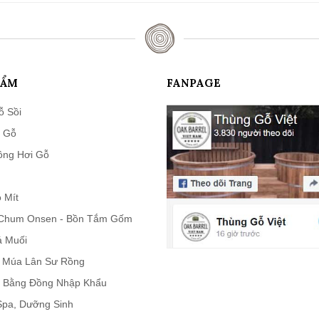
HẨM
FANPAGE
ỗ Sồi
 Gỗ
ông Hơi Gỗ
 Mít
Chum Onsen - Bồn Tắm Gốm
á Muối
n Múa Lân Sư Rồng
 Bằng Đồng Nhập Khẩu
 Spa, Dưỡng Sinh