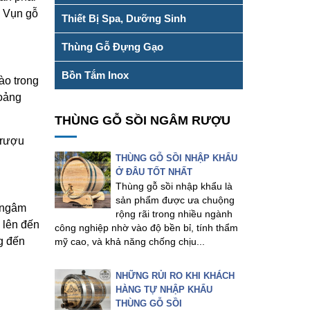
. Vụn gỗ
Thiết Bị Spa, Dưỡng Sinh
Thùng Gỗ Đựng Gạo
Bồn Tắm Inox
ào trong
hoảng
THÙNG GỖ SỒI NGÂM RƯỢU
 rượu
THÙNG GỖ SỒI NHẬP KHẨU
Ở ĐÂU TỐT NHẤT
Thùng gỗ sồi nhập khẩu là
sản phẩm được ưa chuộng
n ngâm
rộng rãi trong nhiều ngành
ể lên đến
công nghiệp nhờ vào độ bền bỉ, tính thẩm
g đến
mỹ cao, và khả năng chống chịu...
NHỮNG RỦI RO KHI KHÁCH
HÀNG TỰ NHẬP KHẨU
THÙNG GỖ SỒI