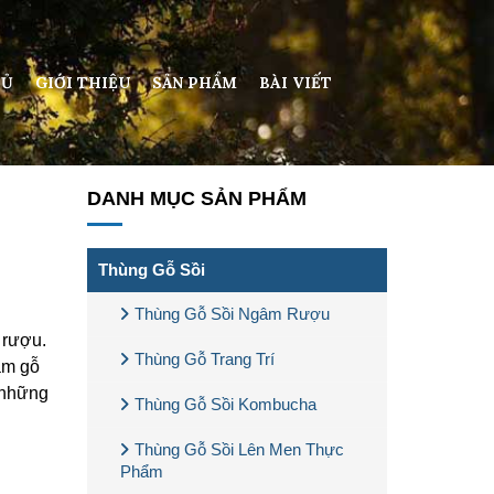
HỦ
GIỚI THIỆU
SẢN PHẨM
BÀI VIẾT
DANH MỤC SẢN PHẨM
Thùng Gỗ Sồi
Thùng Gỗ Sồi Ngâm Rượu
 rượu.
Thùng Gỗ Trang Trí
âm gỗ
à những
Thùng Gỗ Sồi Kombucha
Thùng Gỗ Sồi Lên Men Thực
Phẩm