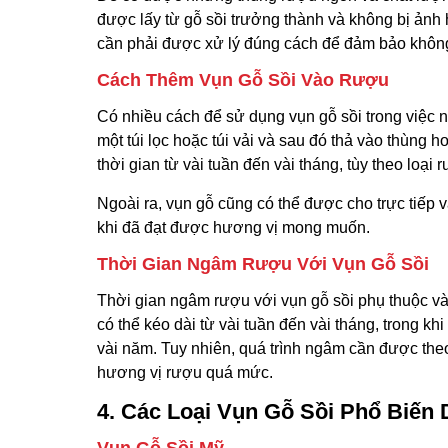
được lấy từ gỗ sồi trưởng thành và không bị ản
cần phải được xử lý đúng cách để đảm bảo không 
Cách Thêm Vụn Gỗ Sồi Vào Rượu
Có nhiều cách để sử dụng vụn gỗ sồi trong việc 
một túi lọc hoặc túi vải và sau đó thả vào thùng
thời gian từ vài tuần đến vài tháng, tùy theo lo
Ngoài ra, vụn gỗ cũng có thể được cho trực tiếp 
khi đã đạt được hương vị mong muốn.
Thời Gian Ngâm Rượu Với Vụn Gỗ Sồi
Thời gian ngâm rượu với vụn gỗ sồi phụ thuộc và
có thể kéo dài từ vài tuần đến vài tháng, trong k
vài năm. Tuy nhiên, quá trình ngâm cần được theo
hương vị rượu quá mức.
4. Các Loại Vụn Gỗ Sồi Phổ Biế