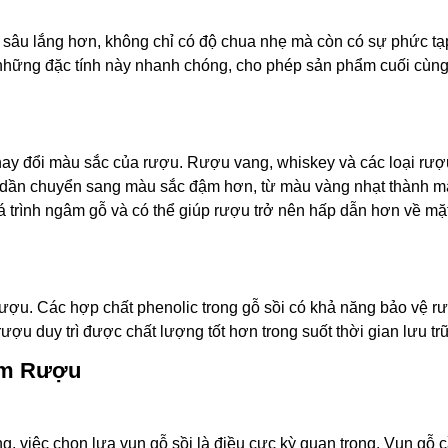
 sâu lắng hơn, không chỉ có độ chua nhẹ mà còn có sự phức tạ
 những đặc tính này nhanh chóng, cho phép sản phẩm cuối cùng
 thay đổi màu sắc của rượu. Rượu vang, whiskey và các loại rư
i sẽ dần chuyển sang màu sắc đậm hơn, từ màu vàng nhạt thành 
 trình ngâm gỗ và có thể giúp rượu trở nên hấp dẫn hơn về mặ
rượu. Các hợp chất phenolic trong gỗ sồi có khả năng bảo vệ r
ượu duy trì được chất lượng tốt hơn trong suốt thời gian lưu trữ
âm Rượu
 việc chọn lựa vụn gỗ sồi là điều cực kỳ quan trọng. Vụn gỗ 