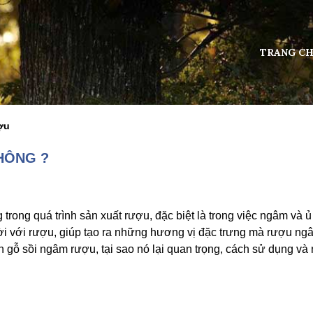
TRANG C
ợu
HÔNG ?
 trong quá trình sản xuất rượu, đặc biệt là trong việc ngâm và ủ
ời với rượu, giúp tạo ra những hương vị đặc trưng mà rượu ng
ề vụn gỗ sồi ngâm rượu, tại sao nó lại quan trọng, cách sử dụng v