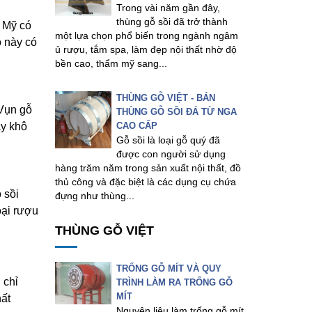
Trong vài năm gần đây,
thùng gỗ sồi đã trở thành
i Mỹ có
một lựa chọn phổ biến trong ngành ngâm
ỗ này có
ủ rượu, tắm spa, làm đẹp nội thất nhờ độ
bền cao, thẩm mỹ sang...
THÙNG GỖ VIỆT - BÁN
 Vụn gỗ
THÙNG GỖ SỒI ĐÁ TỪ NGA
ây khô
CAO CẤP
Gỗ sồi là loại gỗ quý đã
được con người sử dụng
hàng trăm năm trong sản xuất nội thất, đồ
thủ công và đặc biệt là các dụng cụ chứa
 sồi
đựng như thùng...
oại rượu
THÙNG GỖ VIỆT
TRỐNG GỖ MÍT VÀ QUY
 chỉ
TRÌNH LÀM RA TRỐNG GỖ
MÍT
hất
Nguyên liệu làm trống gỗ mít