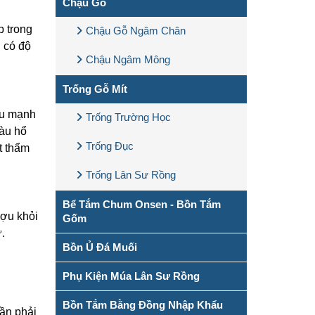
Chậu Gỗ
p trong
Chậu Gỗ Ngâm Chân
 có độ
Chậu Ngâm Mông
Trống Gỗ Mít
ợu mạnh
Trống Trường Học
màu hổ
Trống Đục
t thẩm
Trống Lân Sư Rồng
Bể Tắm Chum Onsen - Bồn Tắm
ượu khỏi
Gốm
.
Bồn Ủ Đá Muối
Phụ Kiện Múa Lân Sư Rồng
Bồn Tắm Bằng Đồng Nhập Khẩu
cần phải