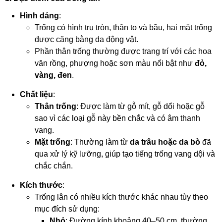
Hình dáng
:
Trống có hình trụ tròn, thân to và bầu, hai mặt trống
được căng bằng da động vật.
Phần thân trống thường được trang trí với các hoa
văn rồng, phượng hoặc sơn màu nổi bật như
đỏ,
vàng, đen
.
Chất liệu
:
Thân trống
: Được làm từ gỗ mít, gỗ dổi hoặc gỗ
sao vì các loại gỗ này bền chắc và có âm thanh
vang.
Mặt trống
: Thường làm từ
da trâu hoặc da bò
đã
qua xử lý kỹ lưỡng, giúp tạo tiếng trống vang dội và
chắc chắn.
Kích thước
:
Trống lân có nhiều kích thước khác nhau tùy theo
mục đích sử dụng:
Nhỏ
: Đường kính khoảng 40–50 cm, thường