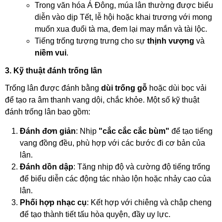
Trong văn hóa Á Đông, múa lân thường được biểu
diễn vào dịp Tết, lễ hội hoặc khai trương với mong
muốn xua đuổi tà ma, đem lại may mắn và tài lộc.
Tiếng trống tượng trưng cho sự
thịnh vượng
và
niềm vui
.
3. Kỹ thuật đánh trống lân
Trống lân được đánh bằng
dùi trống gỗ
hoặc dùi bọc vải
để tạo ra âm thanh vang dội, chắc khỏe. Một số kỹ thuật
đánh trống lân bao gồm:
Đánh đơn giản
: Nhịp
"cắc cắc cắc bùm"
để tạo tiếng
vang đồng đều, phù hợp với các bước đi cơ bản của
lân.
Đánh dồn dập
: Tăng nhịp độ và cường độ tiếng trống
để biểu diễn các động tác nhào lộn hoặc nhảy cao của
lân.
Phối hợp nhạc cụ
: Kết hợp với chiêng và chập cheng
để tạo thành tiết tấu hòa quyện, đầy uy lực.