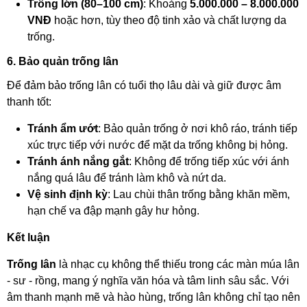
Trống lớn (80–100 cm)
: Khoảng
5.000.000 – 8.000.000
VNĐ
hoặc hơn, tùy theo độ tinh xảo và chất lượng da
trống.
6. Bảo quản trống lân
Để đảm bảo trống lân có tuổi thọ lâu dài và giữ được âm
thanh tốt:
Tránh ẩm ướt
: Bảo quản trống ở nơi khô ráo, tránh tiếp
xúc trực tiếp với nước để mặt da trống không bị hỏng.
Tránh ánh nắng gắt
: Không để trống tiếp xúc với ánh
nắng quá lâu để tránh làm khô và nứt da.
Vệ sinh định kỳ
: Lau chùi thân trống bằng khăn mềm,
hạn chế va đập mạnh gây hư hỏng.
Kết luận
Trống lân
là nhạc cụ không thể thiếu trong các màn múa lân
- sư - rồng, mang ý nghĩa văn hóa và tâm linh sâu sắc. Với
âm thanh mạnh mẽ và hào hùng, trống lân không chỉ tạo nên