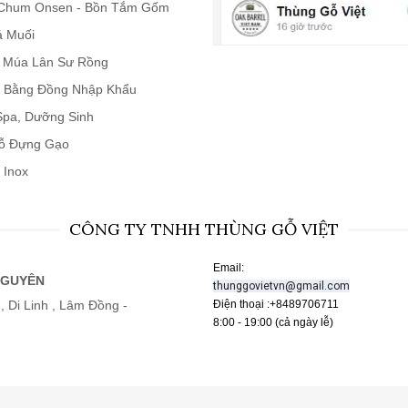
Chum Onsen - Bồn Tắm Gốm
á Muối
n Múa Lân Sư Rồng
 Bằng Đồng Nhập Khẩu
 Spa, Dưỡng Sinh
ỗ Đựng Gạo
 Inox
CÔNG TY TNHH THÙNG GỖ VIỆT
Email:
NGUYÊN
thunggovietvn@gmail.com
, Di Linh , Lâm Đồng -
Điện thoại :+8489706711
8:00 - 19:00 (cả ngày lễ)