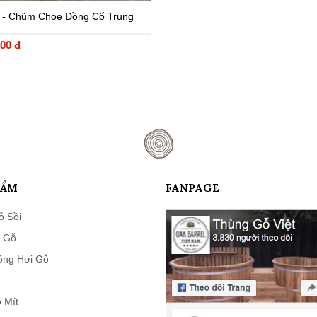
 - Chũm Chọe Đồng Cổ Trung
28cm
000 đ
HẨM
FANPAGE
ỗ Sồi
 Gỗ
ông Hơi Gỗ
 Mít