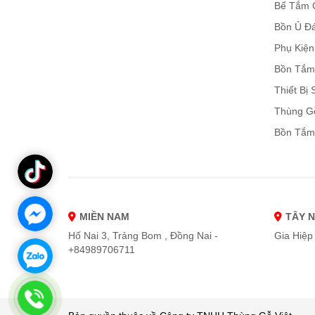
Bể Tắm 
Bồn Ủ Đ
Phụ Kiệ
Bồn Tắm
Thiết Bị
Thùng G
Bồn Tắm
MIỀN NAM
TÂY 
Hố Nai 3, Trảng Bom , Đồng Nai -
Gia Hiệp 
+84989706711