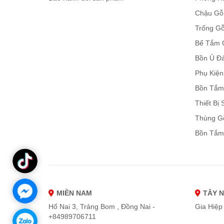
Chậu Gỗ
Trống Gỗ
Bể Tắm 
Bồn Ủ Đ
Phụ Kiệ
Bồn Tắm
Thiết Bị
Thùng G
Bồn Tắm
MIỀN NAM
TÂY 
Hố Nai 3, Trảng Bom , Đồng Nai -
Gia Hiệp 
+84989706711