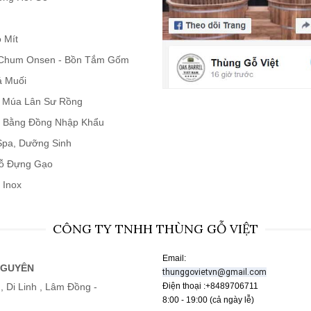
 Mít
Chum Onsen - Bồn Tắm Gốm
á Muối
n Múa Lân Sư Rồng
 Bằng Đồng Nhập Khẩu
 Spa, Dưỡng Sinh
ỗ Đựng Gạo
 Inox
CÔNG TY TNHH THÙNG GỖ VIỆT
Email:
NGUYÊN
thunggovietvn@gmail.com
, Di Linh , Lâm Đồng -
Điện thoại :+8489706711
8:00 - 19:00 (cả ngày lễ)