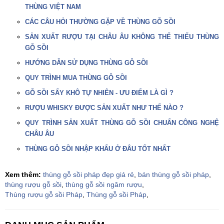
THÙNG VIỆT NAM
CÁC CÂU HỎI THƯỜNG GẶP VỀ THÙNG GỖ SỒI
SẢN XUẤT RƯỢU TẠI CHÂU ÂU KHÔNG THỂ THIẾU THÙNG
GỖ SỒI
HƯỚNG DẪN SỬ DỤNG THÙNG GỖ SỒI
QUY TRÌNH MUA THÙNG GỖ SỒI
GỖ SỒI SẤY KHÔ TỰ NHIÊN - ƯU ĐIỂM LÀ GÌ ?
RƯỢU WHISKY ĐƯỢC SẢN XUẤT NHƯ THẾ NÀO ?
QUY TRÌNH SẢN XUẤT THÙNG GỖ SỒI CHUẨN CÔNG NGHỆ
CHÂU ÂU
THÙNG GỖ SỒI NHẬP KHẨU Ở ĐÂU TỐT NHẤT
Xem thêm:
thùng gỗ sồi pháp đẹp giá rẻ
,
bán thùng gỗ sồi pháp
,
thùng rượu gỗ sồi
,
thùng gỗ sồi ngâm rượu
,
Thùng rượu gỗ sồi Pháp
,
Thùng gỗ sồi Pháp
,