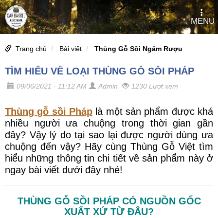
MENU
Trang chủ
Bài viết
Thùng Gỗ Sồi Ngâm Rượu
TÌM HIỂU VỀ LOẠI THÙNG GỖ SỒI PHÁP
09/06/2021 - 11:12 AM
Admin
1230 Lượt xem
Thùng gỗ sồi Pháp
là một sản phẩm được khá
nhiều người ưa chuộng trong thời gian gần
đây? Vậy lý do tại sao lại được người dùng ưa
chuộng đến vậy? Hãy cùng Thùng Gỗ Việt tìm
hiểu những thông tin chi tiết về sản phẩm này ở
ngay bài viết dưới đây nhé!
THÙNG GỖ SỒI PHÁP CÓ NGUỒN GỐC
XUẤT XỨ TỪ ĐÂU?