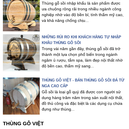
Thùng gỗ sồi nhập khẩu là sản phẩm được
ưa chuộng rộng rãi trong nhiều ngành công
nghiệp nhờ vào độ bền bỉ, tính thẩm mỹ cao,
và khả năng chống chịu...
NHỮNG RỦI RO KHI KHÁCH HÀNG TỰ NHẬP
KHẨU THÙNG GỖ SỒI
Trong vài năm gần đây, thùng gỗ sồi đã trở
thành một lựa chọn phổ biến trong ngành
ngâm ủ rượu, tắm spa, làm đẹp nội thất nhờ
độ bền cao, thẩm mỹ sang...
THÙNG GỖ VIỆT - BÁN THÙNG GỖ SỒI ĐÁ TỪ
NGA CAO CẤP
Gỗ sồi là loại gỗ quý đã được con người sử
dụng hàng trăm năm trong sản xuất nội thất,
đồ thủ công và đặc biệt là các dụng cụ chứa
đựng như thùng...
THÙNG GỖ VIỆT