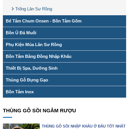
Trống Lân Sư Rồng
Bể Tắm Chum Onsen - Bồn Tắm Gốm
Bồn Ủ Đá Muối
Phụ Kiện Múa Lân Sư Rồng
Bồn Tắm Bằng Đồng Nhập Khẩu
Thiết Bị Spa, Dưỡng Sinh
Thùng Gỗ Đựng Gạo
Bồn Tắm Inox
THÙNG GỖ SỒI NGÂM RƯỢU
THÙNG GỖ SỒI NHẬP KHẨU Ở ĐÂU TỐT NHẤT