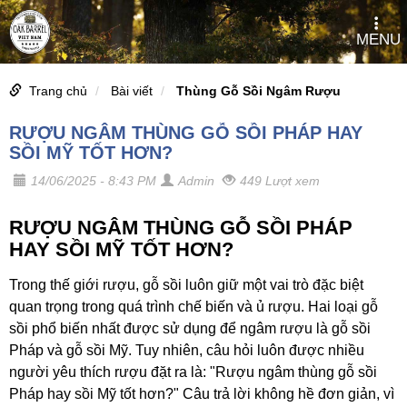
MENU
Trang chủ
Bài viết
Thùng Gỗ Sồi Ngâm Rượu
RƯỢU NGÂM THÙNG GỖ SỒI PHÁP HAY
SỒI MỸ TỐT HƠN?
14/06/2025 - 8:43 PM
Admin
449 Lượt xem
RƯỢU NGÂM THÙNG GỖ SỒI PHÁP
HAY SỒI MỸ TỐT HƠN?
Trong thế giới rượu, gỗ sồi luôn giữ một vai trò đặc biệt
quan trọng trong quá trình chế biến và ủ rượu. Hai loại gỗ
sồi phổ biến nhất được sử dụng để ngâm rượu là gỗ sồi
Pháp và gỗ sồi Mỹ. Tuy nhiên, câu hỏi luôn được nhiều
người yêu thích rượu đặt ra là: "Rượu ngâm thùng gỗ sồi
Pháp hay sồi Mỹ tốt hơn?" Câu trả lời không hề đơn giản, vì