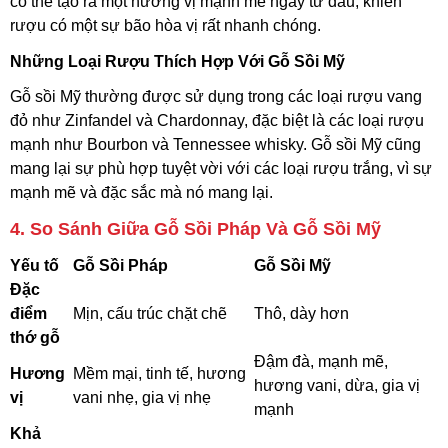
có thể tạo ra một hương vị mạnh mẽ ngay từ đầu, khiến
rượu có một sự bão hòa vị rất nhanh chóng.
Những Loại Rượu Thích Hợp Với Gỗ Sồi Mỹ
Gỗ sồi Mỹ thường được sử dụng trong các loại rượu vang
đỏ như Zinfandel và Chardonnay, đặc biệt là các loại rượu
mạnh như Bourbon và Tennessee whisky. Gỗ sồi Mỹ cũng
mang lại sự phù hợp tuyệt vời với các loại rượu trắng, vì sự
mạnh mẽ và đặc sắc mà nó mang lại.
4.
So Sánh Giữa Gỗ Sồi Pháp Và Gỗ Sồi Mỹ
Yếu tố
Gỗ Sồi Pháp
Gỗ Sồi Mỹ
Đặc
điểm
Mịn, cấu trúc chặt chẽ
Thô, dày hơn
thớ gỗ
Đậm đà, mạnh mẽ,
Hương
Mềm mại, tinh tế, hương
hương vani, dừa, gia vị
vị
vani nhẹ, gia vị nhẹ
mạnh
Khả