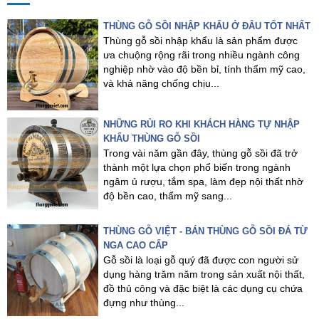
THÙNG GỖ SỒI NHẬP KHẨU Ở ĐÂU TỐT NHẤT
Thùng gỗ sồi nhập khẩu là sản phẩm được
ưa chuộng rộng rãi trong nhiều ngành công
nghiệp nhờ vào độ bền bỉ, tính thẩm mỹ cao,
và khả năng chống chịu...
NHỮNG RỦI RO KHI KHÁCH HÀNG TỰ NHẬP
KHẨU THÙNG GỖ SỒI
Trong vài năm gần đây, thùng gỗ sồi đã trở
thành một lựa chọn phổ biến trong ngành
ngâm ủ rượu, tắm spa, làm đẹp nội thất nhờ
độ bền cao, thẩm mỹ sang...
THÙNG GỖ VIỆT - BÁN THÙNG GỖ SỒI ĐÁ TỪ
NGA CAO CẤP
Gỗ sồi là loại gỗ quý đã được con người sử
dụng hàng trăm năm trong sản xuất nội thất,
đồ thủ công và đặc biệt là các dụng cụ chứa
đựng như thùng...