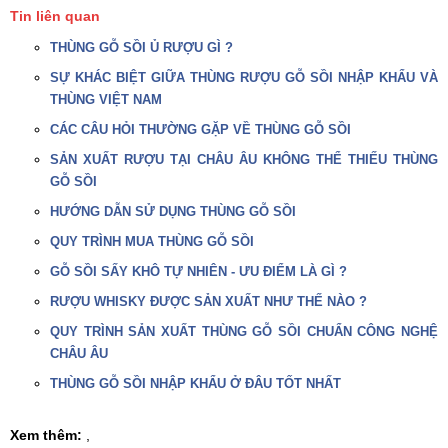
Tin liên quan
THÙNG GỖ SỒI Ủ RƯỢU GÌ ?
SỰ KHÁC BIỆT GIỮA THÙNG RƯỢU GỖ SỒI NHẬP KHẨU VÀ
THÙNG VIỆT NAM
CÁC CÂU HỎI THƯỜNG GẶP VỀ THÙNG GỖ SỒI
SẢN XUẤT RƯỢU TẠI CHÂU ÂU KHÔNG THỂ THIẾU THÙNG
GỖ SỒI
HƯỚNG DẪN SỬ DỤNG THÙNG GỖ SỒI
QUY TRÌNH MUA THÙNG GỖ SỒI
GỖ SỒI SẤY KHÔ TỰ NHIÊN - ƯU ĐIỂM LÀ GÌ ?
RƯỢU WHISKY ĐƯỢC SẢN XUẤT NHƯ THẾ NÀO ?
QUY TRÌNH SẢN XUẤT THÙNG GỖ SỒI CHUẨN CÔNG NGHỆ
CHÂU ÂU
THÙNG GỖ SỒI NHẬP KHẨU Ở ĐÂU TỐT NHẤT
Xem thêm:
,