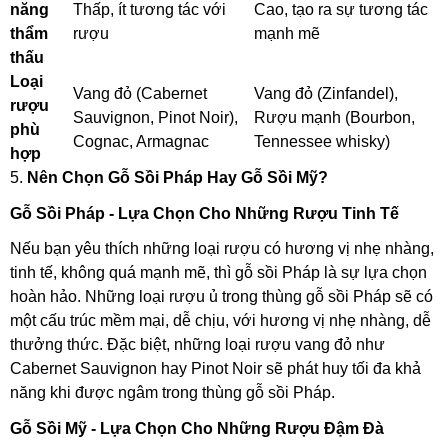
năng
Thấp, ít tương tác với
Cao, tạo ra sự tương tác
thẩm
rượu
mạnh mẽ
thấu
Loại
Vang đỏ (Cabernet
Vang đỏ (Zinfandel),
rượu
Sauvignon, Pinot Noir),
Rượu mạnh (Bourbon,
phù
Cognac, Armagnac
Tennessee whisky)
hợp
5.
Nên Chọn Gỗ Sồi Pháp Hay Gỗ Sồi Mỹ?
Gỗ Sồi Pháp - Lựa Chọn Cho Những Rượu Tinh Tế
Nếu bạn yêu thích những loại rượu có hương vị nhẹ nhàng,
tinh tế, không quá mạnh mẽ, thì gỗ sồi Pháp là sự lựa chọn
hoàn hảo. Những loại rượu ủ trong thùng gỗ sồi Pháp sẽ có
một cấu trúc mềm mại, dễ chịu, với hương vị nhẹ nhàng, dễ
thưởng thức. Đặc biệt, những loại rượu vang đỏ như
Cabernet Sauvignon hay Pinot Noir sẽ phát huy tối đa khả
năng khi được ngâm trong thùng gỗ sồi Pháp.
Gỗ Sồi Mỹ - Lựa Chọn Cho Những Rượu Đậm Đà