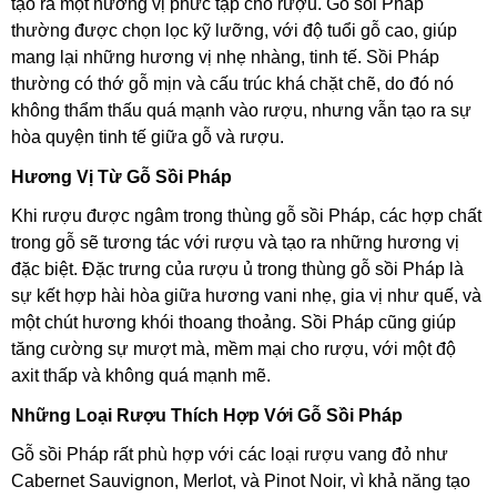
tạo ra một hương vị phức tạp cho rượu. Gỗ sồi Pháp
thường được chọn lọc kỹ lưỡng, với độ tuổi gỗ cao, giúp
mang lại những hương vị nhẹ nhàng, tinh tế. Sồi Pháp
thường có thớ gỗ mịn và cấu trúc khá chặt chẽ, do đó nó
không thẩm thấu quá mạnh vào rượu, nhưng vẫn tạo ra sự
hòa quyện tinh tế giữa gỗ và rượu.
Hương Vị Từ Gỗ Sồi Pháp
Khi rượu được ngâm trong thùng gỗ sồi Pháp, các hợp chất
trong gỗ sẽ tương tác với rượu và tạo ra những hương vị
đặc biệt. Đặc trưng của rượu ủ trong thùng gỗ sồi Pháp là
sự kết hợp hài hòa giữa hương vani nhẹ, gia vị như quế, và
một chút hương khói thoang thoảng. Sồi Pháp cũng giúp
tăng cường sự mượt mà, mềm mại cho rượu, với một độ
axit thấp và không quá mạnh mẽ.
Những Loại Rượu Thích Hợp Với Gỗ Sồi Pháp
Gỗ sồi Pháp rất phù hợp với các loại rượu vang đỏ như
Cabernet Sauvignon, Merlot, và Pinot Noir, vì khả năng tạo