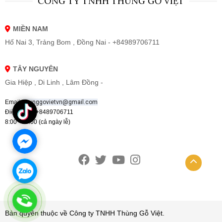
CÔNG TY TNHH THÙNG GỖ VIỆT
MIỀN NAM
Hố Nai 3, Trảng Bom , Đồng Nai - +84989706711
TÂY NGUYÊN
Gia Hiệp , Di Linh , Lâm Đồng -
Email:
thunggovietvn@gmail.com
Điện thoại :+8489706711
8:00 - 19:00 (cả ngày lễ)
Bản quyền thuộc về Công ty TNHH Thùng Gỗ Việt.