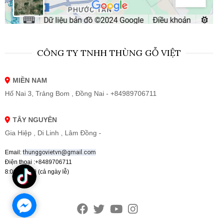
CÔNG TY TNHH THÙNG GỖ VIỆT
MIỀN NAM
Hố Nai 3, Trảng Bom , Đồng Nai - +84989706711
TÂY NGUYÊN
Gia Hiệp , Di Linh , Lâm Đồng -
Email:
thunggovietvn@gmail.com
Điện thoại :+8489706711
8:00 - 19:00 (cả ngày lễ)