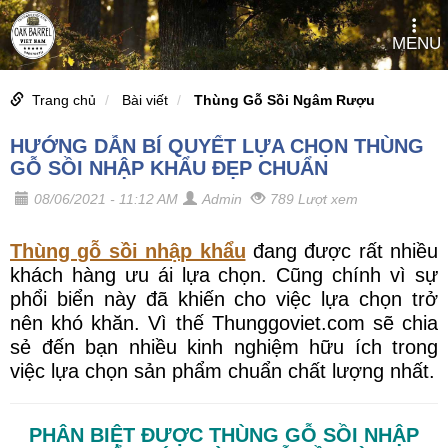
MENU
Trang chủ
Bài viết
Thùng Gỗ Sồi Ngâm Rượu
HƯỚNG DẪN BÍ QUYẾT LỰA CHỌN THÙNG
GỖ SỒI NHẬP KHẨU ĐẸP CHUẨN
08/06/2021 - 11:12 AM
Admin
789 Lượt xem
Thùng gỗ sồi nhập khẩu
đang được rất nhiều
khách hàng ưu ái lựa chọn. Cũng chính vì sự
phổi biển này đã khiến cho việc lựa chọn trở
nên khó khăn. Vì thế Thunggoviet.com sẽ chia
sẻ đến bạn nhiều kinh nghiệm hữu ích trong
việc lựa chọn sản phẩm chuẩn chất lượng nhất.
PHÂN BIỆT ĐƯỢC THÙNG GỖ SỒI NHẬP