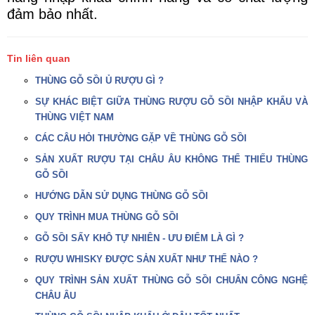
đảm bảo nhất.
Tin liên quan
THÙNG GỖ SỒI Ủ RƯỢU GÌ ?
SỰ KHÁC BIỆT GIỮA THÙNG RƯỢU GỖ SỒI NHẬP KHẨU VÀ
THÙNG VIỆT NAM
CÁC CÂU HỎI THƯỜNG GẶP VỀ THÙNG GỖ SỒI
SẢN XUẤT RƯỢU TẠI CHÂU ÂU KHÔNG THỂ THIẾU THÙNG
GỖ SỒI
HƯỚNG DẪN SỬ DỤNG THÙNG GỖ SỒI
QUY TRÌNH MUA THÙNG GỖ SỒI
GỖ SỒI SẤY KHÔ TỰ NHIÊN - ƯU ĐIỂM LÀ GÌ ?
RƯỢU WHISKY ĐƯỢC SẢN XUẤT NHƯ THẾ NÀO ?
QUY TRÌNH SẢN XUẤT THÙNG GỖ SỒI CHUẨN CÔNG NGHỆ
CHÂU ÂU