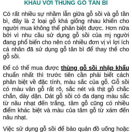
KHẨU VỚI THÙNG GỖ TẦN BÌ
Có rất nhiều sự nhầm lẫn giữa gỗ sồi và gỗ tần
bì, đây là 2 loại gỗ khá giống nhau khiến cho
người mua không thể phân biệt được. Hơn nữa
bởi vì nhu cầu sử dụng gỗ sồi của mj người
đang phổ biến cho nên có nhiều đơn vị vì lợi ích
cá nhân đã sử dụng gỗ tân bì để thay thế cho
gỗ sồi.
Để có thể mua được
thùng gỗ sồi nhập khẩu
chuẩn nhất thì trước tiên cần phải biết cách
phân biệt về đặc tính, màu sắc của gỗ. Gỗ sồi
có màu vân gỗ rất rõ, sắc nét và thịt gỗ chắc
chắn, dày dặn. Dát gỗ sồi có đa dạng màu sắc
từ nâu nhạt đến trắng, tâm gỗ cũng có nhiều
điểm khác biệt và màu của tâm gỗ từ xám đến
nâu nhạt.
Việc sử dụng gỗ sồi để bảo quản đồ uống hoặc