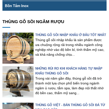
Bồn Tắm Inox
THÙNG GỖ SỒI NGÂM RƯỢU
THÙNG GỖ SỒI NHẬP KHẨU Ở ĐÂU TỐT NHẤT
Thùng gỗ sồi nhập khẩu là sản phẩm được
ưa chuộng rộng rãi trong nhiều ngành công
nghiệp nhờ vào độ bền bỉ, tính thẩm mỹ cao,
và khả năng chống chịu...
NHỮNG RỦI RO KHI KHÁCH HÀNG TỰ NHẬP
KHẨU THÙNG GỖ SỒI
Trong vài năm gần đây, thùng gỗ sồi đã trở
thành một lựa chọn phổ biến trong ngành
ngâm ủ rượu, tắm spa, làm đẹp nội thất nhờ
độ bền cao, thẩm mỹ sang...
THÙNG GỖ VIỆT - BÁN THÙNG GỖ SỒI ĐÁ TỪ