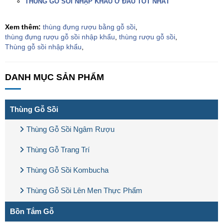
THÙNG GỖ SỒI NHẬP KHẨU Ở ĐÂU TỐT NHẤT
Xem thêm:
thùng đựng rượu bằng gỗ sồi
,
thùng đựng rượu gỗ sồi nhập khẩu
,
thùng rượu gỗ sồi
,
Thùng gỗ sồi nhập khẩu
,
DANH MỤC SẢN PHẨM
Thùng Gỗ Sồi
Thùng Gỗ Sồi Ngâm Rượu
Thùng Gỗ Trang Trí
Thùng Gỗ Sồi Kombucha
Thùng Gỗ Sồi Lên Men Thực Phẩm
Bồn Tắm Gỗ