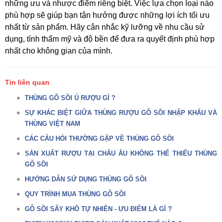
những ưu và nhược điểm riêng biệt. Việc lựa chọn loại nào
phù hợp sẽ giúp bạn tận hưởng được những lợi ích tối ưu
nhất từ sản phẩm. Hãy cân nhắc kỹ lưỡng về nhu cầu sử
dụng, tính thẩm mỹ và độ bền để đưa ra quyết định phù hợp
nhất cho không gian của mình.
Tin liên quan
THÙNG GỖ SỒI Ủ RƯỢU GÌ ?
SỰ KHÁC BIỆT GIỮA THÙNG RƯỢU GỖ SỒI NHẬP KHẨU VÀ
THÙNG VIỆT NAM
CÁC CÂU HỎI THƯỜNG GẶP VỀ THÙNG GỖ SỒI
SẢN XUẤT RƯỢU TẠI CHÂU ÂU KHÔNG THỂ THIẾU THÙNG
GỖ SỒI
HƯỚNG DẪN SỬ DỤNG THÙNG GỖ SỒI
QUY TRÌNH MUA THÙNG GỖ SỒI
GỖ SỒI SẤY KHÔ TỰ NHIÊN - ƯU ĐIỂM LÀ GÌ ?