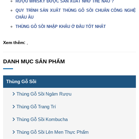
RƯỢU WHISKY ĐƯỢC SẢN XUẤT NHƯ THẾ NÀO ?
QUY TRÌNH SẢN XUẤT THÙNG GỖ SỒI CHUẨN CÔNG NGHỆ
CHÂU ÂU
THÙNG GỖ SỒI NHẬP KHẨU Ở ĐÂU TỐT NHẤT
Xem thêm:
,
DANH MỤC SẢN PHẨM
Thùng Gỗ Sồi
Thùng Gỗ Sồi Ngâm Rượu
Thùng Gỗ Trang Trí
Thùng Gỗ Sồi Kombucha
Thùng Gỗ Sồi Lên Men Thực Phẩm