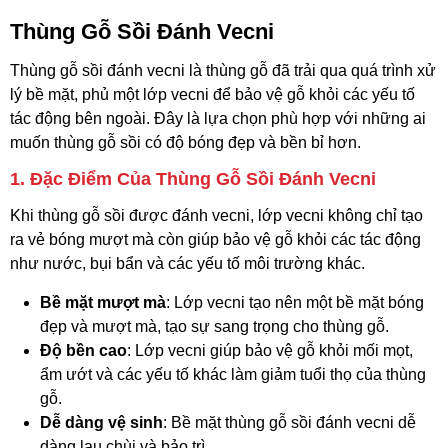
Thùng Gỗ Sồi Đánh Vecni
Thùng gỗ sồi đánh vecni là thùng gỗ đã trải qua quá trình xử
lý bề mặt, phủ một lớp vecni để bảo vệ gỗ khỏi các yếu tố
tác động bên ngoài. Đây là lựa chọn phù hợp với những ai
muốn thùng gỗ sồi có độ bóng đẹp và bền bỉ hơn.
1. Đặc Điểm Của Thùng Gỗ Sồi Đánh Vecni
Khi thùng gỗ sồi được đánh vecni, lớp vecni không chỉ tạo
ra vẻ bóng mượt mà còn giúp bảo vệ gỗ khỏi các tác động
như nước, bụi bẩn và các yếu tố môi trường khác.
Bề mặt mượt mà
: Lớp vecni tạo nên một bề mặt bóng
đẹp và mượt mà, tạo sự sang trọng cho thùng gỗ.
Độ bền cao
: Lớp vecni giúp bảo vệ gỗ khỏi mối mọt,
ẩm ướt và các yếu tố khác làm giảm tuổi thọ của thùng
gỗ.
Dễ dàng vệ sinh
: Bề mặt thùng gỗ sồi đánh vecni dễ
dàng lau chùi và bảo trì.