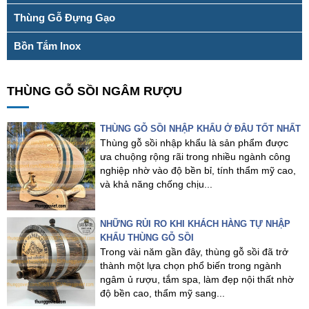
Thùng Gỗ Đựng Gạo
Bồn Tắm Inox
THÙNG GỖ SỒI NGÂM RƯỢU
THÙNG GỖ SỒI NHẬP KHẨU Ở ĐÂU TỐT NHẤT
Thùng gỗ sồi nhập khẩu là sản phẩm được
ưa chuộng rộng rãi trong nhiều ngành công
nghiệp nhờ vào độ bền bỉ, tính thẩm mỹ cao,
và khả năng chống chịu...
NHỮNG RỦI RO KHI KHÁCH HÀNG TỰ NHẬP
KHẨU THÙNG GỖ SỒI
Trong vài năm gần đây, thùng gỗ sồi đã trở
thành một lựa chọn phổ biến trong ngành
ngâm ủ rượu, tắm spa, làm đẹp nội thất nhờ
độ bền cao, thẩm mỹ sang...