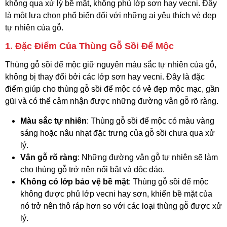
không qua xử lý bề mặt, không phủ lớp sơn hay vecni. Đây
là một lựa chọn phổ biến đối với những ai yêu thích vẻ đẹp
tự nhiên của gỗ.
1. Đặc Điểm Của Thùng Gỗ Sồi Để Mộc
Thùng gỗ sồi để mộc giữ nguyên màu sắc tự nhiên của gỗ,
không bị thay đổi bởi các lớp sơn hay vecni. Đây là đặc
điểm giúp cho thùng gỗ sồi để mộc có vẻ đẹp mộc mạc, gần
gũi và có thể cảm nhận được những đường vân gỗ rõ ràng.
Màu sắc tự nhiên
: Thùng gỗ sồi để mộc có màu vàng
sáng hoặc nâu nhạt đặc trưng của gỗ sồi chưa qua xử
lý.
Vân gỗ rõ ràng
: Những đường vân gỗ tự nhiên sẽ làm
cho thùng gỗ trở nên nổi bật và độc đáo.
Không có lớp bảo vệ bề mặt
: Thùng gỗ sồi để mộc
không được phủ lớp vecni hay sơn, khiến bề mặt của
nó trở nên thô ráp hơn so với các loại thùng gỗ được xử
lý.