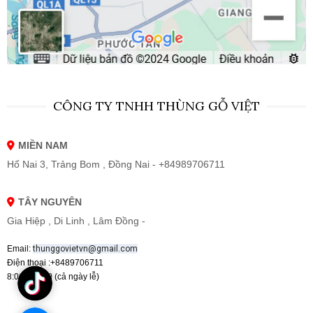
CÔNG TY TNHH THÙNG GỖ VIỆT
MIỀN NAM
Hố Nai 3, Trảng Bom , Đồng Nai - +84989706711
TÂY NGUYÊN
Gia Hiệp , Di Linh , Lâm Đồng -
Email:
thunggovietvn@gmail.com
Điện thoại :+8489706711
8:00 - 19:00 (cả ngày lễ)