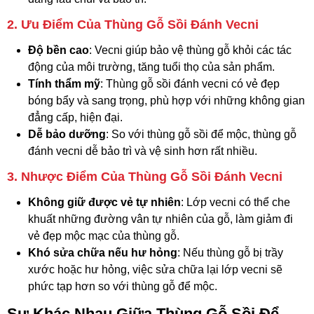
2. Ưu Điểm Của Thùng Gỗ Sồi Đánh Vecni
Độ bền cao
: Vecni giúp bảo vệ thùng gỗ khỏi các tác
động của môi trường, tăng tuổi thọ của sản phẩm.
Tính thẩm mỹ
: Thùng gỗ sồi đánh vecni có vẻ đẹp
bóng bẩy và sang trọng, phù hợp với những không gian
đẳng cấp, hiện đại.
Dễ bảo dưỡng
: So với thùng gỗ sồi để mộc, thùng gỗ
đánh vecni dễ bảo trì và vệ sinh hơn rất nhiều.
3. Nhược Điểm Của Thùng Gỗ Sồi Đánh Vecni
Không giữ được vẻ tự nhiên
: Lớp vecni có thể che
khuất những đường vân tự nhiên của gỗ, làm giảm đi
vẻ đẹp mộc mạc của thùng gỗ.
Khó sửa chữa nếu hư hỏng
: Nếu thùng gỗ bị trầy
xước hoặc hư hỏng, việc sửa chữa lại lớp vecni sẽ
phức tạp hơn so với thùng gỗ để mộc.
Sự Khác Nhau Giữa Thùng Gỗ Sồi Để