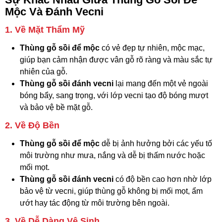
Mộc Và Đánh Vecni
1. Về Mặt Thẩm Mỹ
Thùng gỗ sồi để mộc
có vẻ đẹp tự nhiên, mộc mạc,
giúp bạn cảm nhận được vân gỗ rõ ràng và màu sắc tự
nhiên của gỗ.
Thùng gỗ sồi đánh vecni
lại mang đến một vẻ ngoài
bóng bẩy, sang trọng, với lớp vecni tạo độ bóng mượt
và bảo vệ bề mặt gỗ.
2. Về Độ Bền
Thùng gỗ sồi để mộc
dễ bị ảnh hưởng bởi các yếu tố
môi trường như mưa, nắng và dễ bị thấm nước hoặc
mối mọt.
Thùng gỗ sồi đánh vecni
có độ bền cao hơn nhờ lớp
bảo vệ từ vecni, giúp thùng gỗ không bị mối mọt, ẩm
ướt hay tác động từ môi trường bên ngoài.
3. Về Dễ Dàng Vệ Sinh