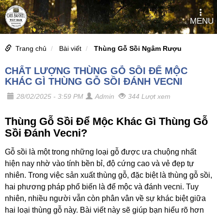
MENU
Trang chủ
Bài viết
Thùng Gỗ Sồi Ngâm Rượu
CHẤT LƯỢNG THÙNG GỖ SỒI ĐỂ MỘC
KHÁC GÌ THÙNG GỖ SỒI ĐÁNH VECNI
28/02/2025 - 3:59 PM
Admin
344 Lượt xem
Thùng Gỗ Sồi Để Mộc Khác Gì Thùng Gỗ
Sồi Đánh Vecni?
Gỗ sồi là một trong những loại gỗ được ưa chuộng nhất
hiện nay nhờ vào tính bền bỉ, độ cứng cao và vẻ đẹp tự
nhiên. Trong việc sản xuất thùng gỗ, đặc biệt là thùng gỗ sồi,
hai phương pháp phổ biến là để mộc và đánh vecni. Tuy
nhiên, nhiều người vẫn còn phân vân về sự khác biệt giữa
hai loại thùng gỗ này. Bài viết này sẽ giúp bạn hiểu rõ hơn