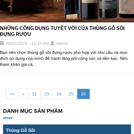
NHỮNG CÔNG DỤNG TUYỆT VỜI CỦA THÙNG GỖ SỒI
ĐỰNG RƯỢU
04/02/2021 - 11:32 AM
Admin
Bạn nên chọn thùng gỗ sồi đựng rượu phù hợp với nhu cầu và mục
đích sử dụng của mình để tránh lãng phí công sức và tiền bạc. Nên
tham khảo giá cả...
<<
<
22
23
24
25
26
DANH MỤC SẢN PHẨM
Thùng Gỗ Sồi