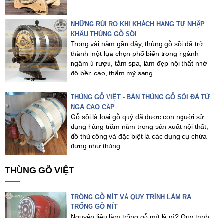
NHỮNG RỦI RO KHI KHÁCH HÀNG TỰ NHẬP
KHẨU THÙNG GỖ SỒI
Trong vài năm gần đây, thùng gỗ sồi đã trở
thành một lựa chọn phổ biến trong ngành
ngâm ủ rượu, tắm spa, làm đẹp nội thất nhờ
độ bền cao, thẩm mỹ sang...
THÙNG GỖ VIỆT - BÁN THÙNG GỖ SỒI ĐÁ TỪ
NGA CAO CẤP
Gỗ sồi là loại gỗ quý đã được con người sử
dụng hàng trăm năm trong sản xuất nội thất,
đồ thủ công và đặc biệt là các dụng cụ chứa
đựng như thùng...
THÙNG GỖ VIỆT
TRỐNG GỖ MÍT VÀ QUY TRÌNH LÀM RA
TRỐNG GỖ MÍT
Nguyên liệu làm trống gỗ mít là gì? Quy trình