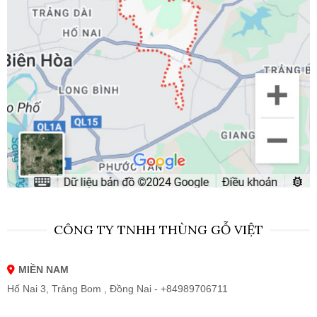
CÔNG TY TNHH THÙNG GỖ VIỆT
MIỀN NAM
Hố Nai 3, Trảng Bom , Đồng Nai - +84989706711