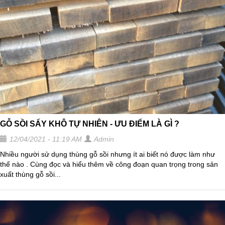
GỖ SỒI SẤY KHÔ TỰ NHIÊN - ƯU ĐIỂM LÀ GÌ ?
12/04/2021 - 11:19 AM
Admin
Nhiều người sử dụng thùng gỗ sồi nhưng ít ai biết nó được làm như
thế nào . Cùng đọc và hiểu thêm về công đoạn quan trọng trong sản
xuất thùng gỗ sồi...