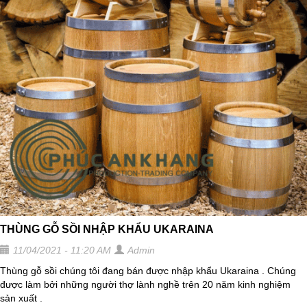
THÙNG GỖ SỒI NHẬP KHẨU UKARAINA
11/04/2021 - 11:20 AM
Admin
Thùng gỗ sồi chúng tôi đang bán được nhập khẩu Ukaraina . Chúng
được làm bởi những người thợ lành nghề trên 20 năm kinh nghiệm
sản xuất .