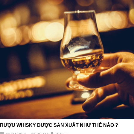
RƯỢU WHISKY ĐƯỢC SẢN XUẤT NHƯ THẾ NÀO ?