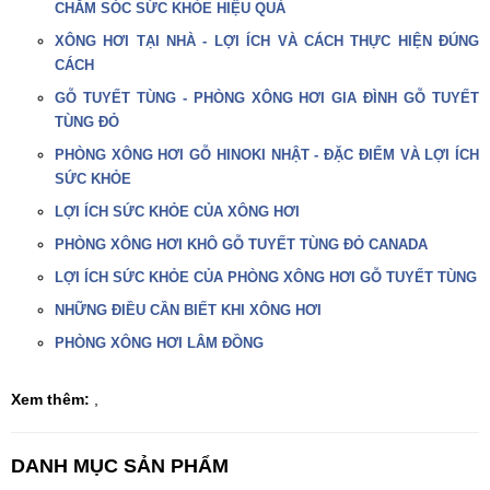
CHĂM SÓC SỨC KHỎE HIỆU QUẢ
XÔNG HƠI TẠI NHÀ - LỢI ÍCH VÀ CÁCH THỰC HIỆN ĐÚNG
CÁCH
GỖ TUYẾT TÙNG - PHÒNG XÔNG HƠI GIA ĐÌNH GỖ TUYẾT
TÙNG ĐỎ
PHÒNG XÔNG HƠI GỖ HINOKI NHẬT - ĐẶC ĐIỂM VÀ LỢI ÍCH
SỨC KHỎE
LỢI ÍCH SỨC KHỎE CỦA XÔNG HƠI
PHÒNG XÔNG HƠI KHÔ GỖ TUYẾT TÙNG ĐỎ CANADA
LỢI ÍCH SỨC KHỎE CỦA PHÒNG XÔNG HƠI GỖ TUYẾT TÙNG
NHỮNG ĐIỀU CẦN BIẾT KHI XÔNG HƠI
PHÒNG XÔNG HƠI LÂM ĐỒNG
Xem thêm:
,
DANH MỤC SẢN PHẨM