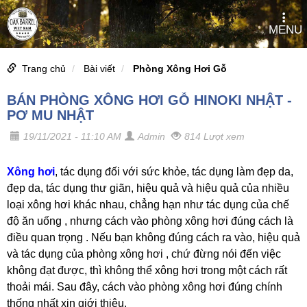
MENU
Trang chủ
Bài viết
Phòng Xông Hơi Gỗ
BÁN PHÒNG XÔNG HƠI GỖ HINOKI NHẬT -
PƠ MU NHẬT
19/11/2021 - 11:10 AM
Admin
814 Lượt xem
Xông hơi
, tác dụng đối với sức khỏe, tác dụng làm đẹp da,
đẹp da, tác dụng thư giãn, hiệu quả và hiệu quả của nhiều
loại xông hơi khác nhau, chẳng hạn như tác dụng của chế
độ ăn uống , nhưng cách vào phòng xông hơi đúng cách là
điều quan trọng . Nếu bạn không đúng cách ra vào, hiệu quả
và tác dụng của phòng xông hơi , chứ đừng nói đến việc
không đạt được, thì không thể xông hơi trong một cách rất
thoải mái. Sau đây, cách vào phòng xông hơi đúng chính
thống nhất xin giới thiệu.