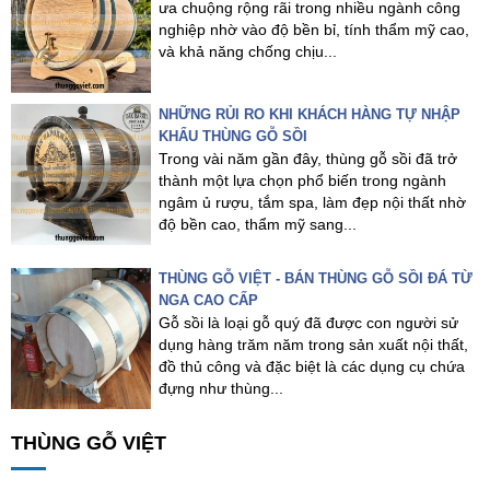
ưa chuộng rộng rãi trong nhiều ngành công
nghiệp nhờ vào độ bền bỉ, tính thẩm mỹ cao,
và khả năng chống chịu...
NHỮNG RỦI RO KHI KHÁCH HÀNG TỰ NHẬP
KHẨU THÙNG GỖ SỒI
Trong vài năm gần đây, thùng gỗ sồi đã trở
thành một lựa chọn phổ biến trong ngành
ngâm ủ rượu, tắm spa, làm đẹp nội thất nhờ
độ bền cao, thẩm mỹ sang...
THÙNG GỖ VIỆT - BÁN THÙNG GỖ SỒI ĐÁ TỪ
NGA CAO CẤP
Gỗ sồi là loại gỗ quý đã được con người sử
dụng hàng trăm năm trong sản xuất nội thất,
đồ thủ công và đặc biệt là các dụng cụ chứa
đựng như thùng...
THÙNG GỖ VIỆT