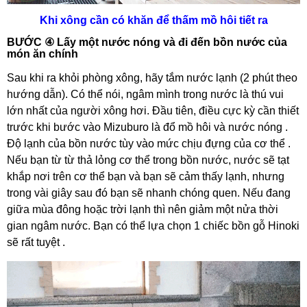
Khi xông cần có khăn để thấm mồ hôi tiết ra
BƯỚC ④ Lấy một nước nóng và đi đến bồn nước của
món ăn chính
Sau khi ra khỏi phòng xông, hãy tắm nước lạnh (2 phút theo
hướng dẫn). Có thể nói, ngâm mình trong nước là thú vui
lớn nhất của người xông hơi. Đầu tiên, điều cực kỳ cần thiết
trước khi bước vào Mizuburo là đổ mồ hôi và nước nóng .
Độ lạnh của bồn nước tùy vào mức chịu đựng của cơ thể .
Nếu bạn từ từ thả lỏng cơ thể trong bồn nước, nước sẽ tạt
khắp nơi trên cơ thể bạn và bạn sẽ cảm thấy lạnh, nhưng
trong vài giây sau đó bạn sẽ nhanh chóng quen. Nếu đang
giữa mùa đông hoặc trời lạnh thì nên giảm một nửa thời
gian ngâm nước. Bạn có thể lựa chọn 1 chiếc bồn gỗ Hinoki
sẽ rất tuyệt .