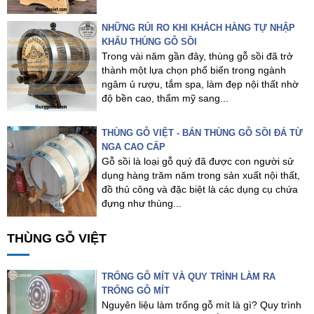
NHỮNG RỦI RO KHI KHÁCH HÀNG TỰ NHẬP
KHẨU THÙNG GỖ SỒI
Trong vài năm gần đây, thùng gỗ sồi đã trở
thành một lựa chọn phổ biến trong ngành
ngâm ủ rượu, tắm spa, làm đẹp nội thất nhờ
độ bền cao, thẩm mỹ sang...
THÙNG GỖ VIỆT - BÁN THÙNG GỖ SỒI ĐÁ TỪ
NGA CAO CẤP
Gỗ sồi là loại gỗ quý đã được con người sử
dụng hàng trăm năm trong sản xuất nội thất,
đồ thủ công và đặc biệt là các dụng cụ chứa
đựng như thùng...
THÙNG GỖ VIỆT
TRỐNG GỖ MÍT VÀ QUY TRÌNH LÀM RA
TRỐNG GỖ MÍT
Nguyên liệu làm trống gỗ mít là gì? Quy trình