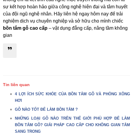
sự kết hợp hoàn hảo giữa công nghệ hiện đại và tâm huyết
của đội ngũ nghệ nhân. Hãy liên hệ ngay hôm nay để trải
nghiệm dịch vụ chuyên nghiệp và sở hữu cho mình chiếc
bồn tắm gỗ cao cấp
– vật dụng đẳng cấp, nâng tầm không
gian
Tin liên quan
4 LỢI ÍCH SỨC KHỎE CỦA BỒN TẮM GỖ VÀ PHÒNG XÔNG
HƠI
GỖ NÀO TỐT ĐỂ LÀM BỒN TẮM ?
NHỮNG LOẠI GỖ NÀO TRÊN THẾ GIỚI PHÙ HỢP ĐỂ LÀM
BỒN TẮM GỖ? GIẢI PHÁP CAO CẤP CHO KHÔNG GIAN TẮM
SANG TRỌNG