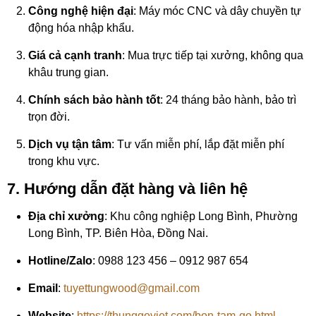
Công nghệ hiện đại
: Máy móc CNC và dây chuyền tự
động hóa nhập khẩu.
Giá cả cạnh tranh
: Mua trực tiếp tại xưởng, không qua
khâu trung gian.
Chính sách bảo hành tốt
: 24 tháng bảo hành, bảo trì
trọn đời.
Dịch vụ tận tâm
: Tư vấn miễn phí, lắp đặt miễn phí
trong khu vực.
7. Hướng dẫn đặt hàng và liên hệ
Địa chỉ xưởng
: Khu công nghiệp Long Bình, Phường
Long Bình, TP. Biên Hòa, Đồng Nai.
Hotline/Zalo
: 0988 123 456 – 0912 987 654
Email
:
tuyettungwood@gmail.com
Website
:
https://thunggoviet.com/bon-tam-go.html