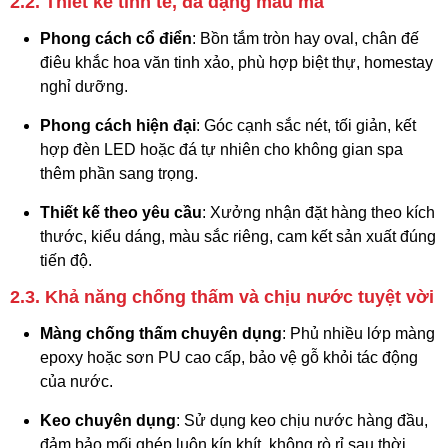
2.2. Thiết kế tinh tế, đa dạng mẫu mã
Phong cách cổ điển
: Bồn tắm tròn hay oval, chân đế
điêu khắc hoa văn tinh xảo, phù hợp biệt thự, homestay
nghỉ dưỡng.
Phong cách hiện đại
: Góc cạnh sắc nét, tối giản, kết
hợp đèn LED hoặc đá tự nhiên cho không gian spa
thêm phần sang trọng.
Thiết kế theo yêu cầu
: Xưởng nhận đặt hàng theo kích
thước, kiểu dáng, màu sắc riêng, cam kết sản xuất đúng
tiến độ.
2.3. Khả năng chống thấm và chịu nước tuyệt vời
Màng chống thấm chuyên dụng
: Phủ nhiều lớp màng
epoxy hoặc sơn PU cao cấp, bảo vệ gỗ khỏi tác động
của nước.
Keo chuyên dụng
: Sử dụng keo chịu nước hàng đầu,
đảm bảo mối ghép luôn kín khít, không rò rỉ sau thời