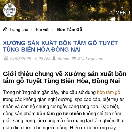
MENU
Trang chủ
Bài viết
Bồn Tắm Gỗ
XƯỞNG SẢN XUẤT BỒN TẮM GỖ TUYẾT
TÙNG BIÊN HÒA ĐỒNG NAI
24/06/2025 - 9:25 AM
Admin
414 Lượt xem
Giới thiệu chung về Xưởng sản xuất bồn
tắm gỗ Tuyết Tùng Biên Hòa, Đồng Nai
Trong những năm gần đây, nhu cầu sử dụng
bồn tắm gỗ
trong các không gian nghỉ dưỡng, spa cao cấp, biệt thự tư
nhân và căn hộ chung cư ngày càng tăng cao. Đặc biệt,
dòng sản phẩm
bồn tắm gỗ tự nhiên
không chỉ tạo cảm
giác sang trọng, ấm cúng mà còn mang lại trải nghiệm thư
giãn đích thực cho người dùng. Hiểu rõ xu hướng này,