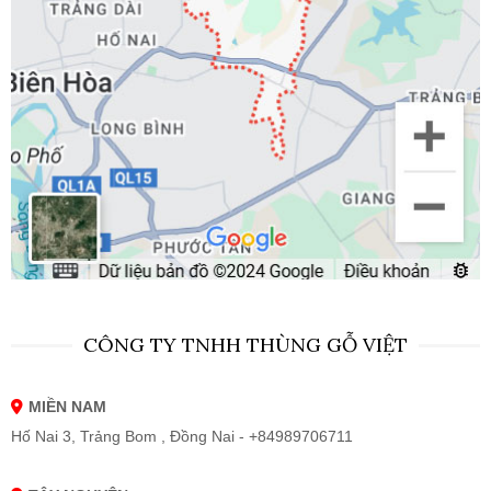
CÔNG TY TNHH THÙNG GỖ VIỆT
MIỀN NAM
Hố Nai 3, Trảng Bom , Đồng Nai - +84989706711