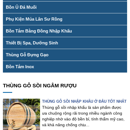
Bồn Ủ Đá Muối
Phụ Kiện Múa Lân Sư Rồng
Bồn Tắm Bằng Đồng Nhập Khẩu
Thiết Bị Spa, Dưỡng Sinh
Thùng Gỗ Đựng Gạo
Bồn Tắm Inox
THÙNG GỖ SỒI NGÂM RƯỢU
THÙNG GỖ SỒI NHẬP KHẨU Ở ĐÂU TỐT NHẤT
Thùng gỗ sồi nhập khẩu là sản phẩm được
ưa chuộng rộng rãi trong nhiều ngành công
nghiệp nhờ vào độ bền bỉ, tính thẩm mỹ cao,
và khả năng chống chịu...