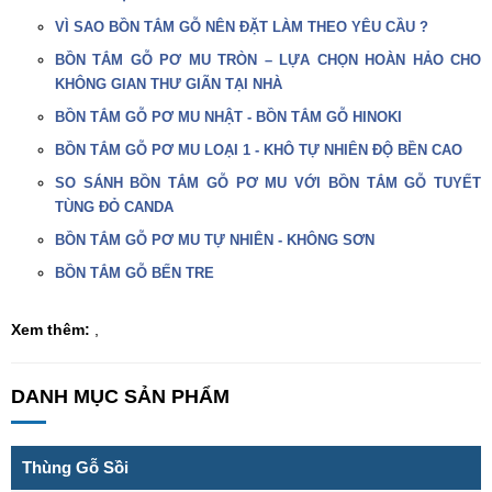
VÌ SAO BỒN TẮM GỖ NÊN ĐẶT LÀM THEO YÊU CẦU ?
BỒN TẮM GỖ PƠ MU TRÒN – LỰA CHỌN HOÀN HẢO CHO
KHÔNG GIAN THƯ GIÃN TẠI NHÀ
BỒN TẮM GỖ PƠ MU NHẬT - BỒN TẮM GỖ HINOKI
BỒN TẮM GỖ PƠ MU LOẠI 1 - KHÔ TỰ NHIÊN ĐỘ BỀN CAO
SO SÁNH BỒN TẮM GỖ PƠ MU VỚI BỒN TẮM GỖ TUYẾT
TÙNG ĐỎ CANDA
BỒN TẮM GỖ PƠ MU TỰ NHIÊN - KHÔNG SƠN
BỒN TẮM GỖ BẾN TRE
Xem thêm:
,
DANH MỤC SẢN PHẨM
Thùng Gỗ Sồi