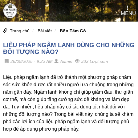
MENU
Trang chủ
Bài viết
Bồn Tắm Gỗ
LIỆU PHÁP NGÂM LẠNH DÙNG CHO NHỮNG
ĐỐI TƯỢNG NÀO?
25/09/2025 - 9:22 AM
Admin
382 Lượt xem
Liệu pháp ngâm lạnh đã trở thành một phương pháp chăm
sóc sức khỏe được rất nhiều người ưa chuộng trong những
năm gần đây. Ngâm lạnh không chỉ giúp giảm đau, thư giãn
cơ thể, mà còn giúp tăng cường sức đề kháng và làm đẹp
da. Tuy nhiên, liệu pháp này có tác dụng tốt nhất đối với
những đối tượng nào? Trong bài viết này, chúng ta sẽ khám
phá các lợi ích của liệu pháp ngâm lạnh và đối tượng phù
hợp để áp dụng phương pháp này.