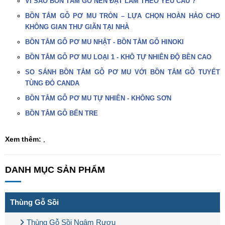
VÌ SAO BỒN TẮM GỖ NÊN ĐẶT LÀM THEO YÊU CẦU ?
BỒN TẮM GỖ PƠ MU TRÒN – LỰA CHỌN HOÀN HẢO CHO
KHÔNG GIAN THƯ GIÃN TẠI NHÀ
BỒN TẮM GỖ PƠ MU NHẬT - BỒN TẮM GỖ HINOKI
BỒN TẮM GỖ PƠ MU LOẠI 1 - KHÔ TỰ NHIÊN ĐỘ BỀN CAO
SO SÁNH BỒN TẮM GỖ PƠ MU VỚI BỒN TẮM GỖ TUYẾT
TÙNG ĐỎ CANDA
BỒN TẮM GỖ PƠ MU TỰ NHIÊN - KHÔNG SƠN
BỒN TẮM GỖ BẾN TRE
Xem thêm:
,
DANH MỤC SẢN PHẨM
Thùng Gỗ Sồi
Thùng Gỗ Sồi Ngâm Rượu