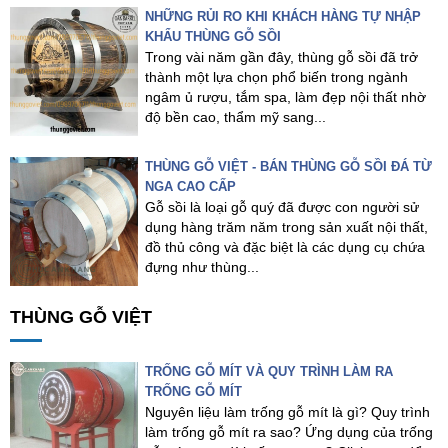
NHỮNG RỦI RO KHI KHÁCH HÀNG TỰ NHẬP
KHẨU THÙNG GỖ SỒI
Trong vài năm gần đây, thùng gỗ sồi đã trở
thành một lựa chọn phổ biến trong ngành
ngâm ủ rượu, tắm spa, làm đẹp nội thất nhờ
độ bền cao, thẩm mỹ sang...
THÙNG GỖ VIỆT - BÁN THÙNG GỖ SỒI ĐÁ TỪ
NGA CAO CẤP
Gỗ sồi là loại gỗ quý đã được con người sử
dụng hàng trăm năm trong sản xuất nội thất,
đồ thủ công và đặc biệt là các dụng cụ chứa
đựng như thùng...
THÙNG GỖ VIỆT
TRỐNG GỖ MÍT VÀ QUY TRÌNH LÀM RA
TRỐNG GỖ MÍT
Nguyên liệu làm trống gỗ mít là gì? Quy trình
làm trống gỗ mít ra sao? Ứng dụng của trống