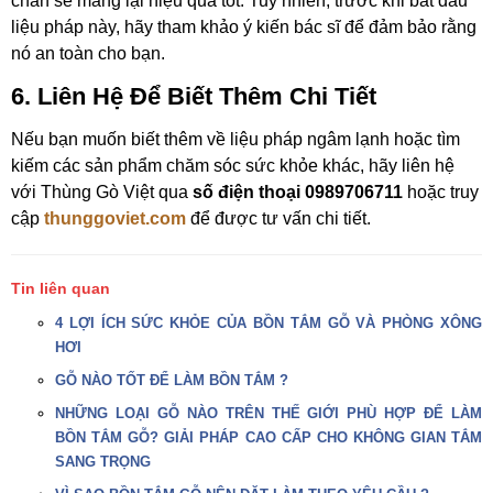
chắn sẽ mang lại hiệu quả tốt. Tuy nhiên, trước khi bắt đầu
liệu pháp này, hãy tham khảo ý kiến bác sĩ để đảm bảo rằng
nó an toàn cho bạn.
6. Liên Hệ Để Biết Thêm Chi Tiết
Nếu bạn muốn biết thêm về liệu pháp ngâm lạnh hoặc tìm
kiếm các sản phẩm chăm sóc sức khỏe khác, hãy liên hệ
với Thùng Gò Việt qua
số điện thoại 0989706711
hoặc truy
cập
thunggoviet.com
để được tư vấn chi tiết.
Tin liên quan
4 LỢI ÍCH SỨC KHỎE CỦA BỒN TẮM GỖ VÀ PHÒNG XÔNG
HƠI
GỖ NÀO TỐT ĐỂ LÀM BỒN TẮM ?
NHỮNG LOẠI GỖ NÀO TRÊN THẾ GIỚI PHÙ HỢP ĐỂ LÀM
BỒN TẮM GỖ? GIẢI PHÁP CAO CẤP CHO KHÔNG GIAN TẮM
SANG TRỌNG