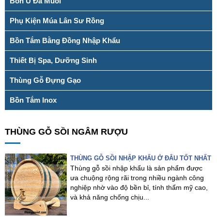
Bồn Ủ Đá Muối
Phụ Kiện Múa Lân Sư Rồng
Bồn Tắm Bằng Đồng Nhập Khẩu
Thiết Bị Spa, Dưỡng Sinh
Thùng Gỗ Đựng Gạo
Bồn Tắm Inox
THÙNG GỖ SỒI NGÂM RƯỢU
THÙNG GỖ SỒI NHẬP KHẨU Ở ĐÂU TỐT NHẤT
Thùng gỗ sồi nhập khẩu là sản phẩm được
ưa chuộng rộng rãi trong nhiều ngành công
nghiệp nhờ vào độ bền bỉ, tính thẩm mỹ cao,
và khả năng chống chịu...