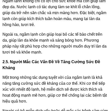
Ngâm lạnh không chỉ có lợi cho sức khỏe mà còn giúp làm
đẹp da. Nước lạnh có tác dụng làm se khít lỗ chân lông,
giúp da trở nên săn chắc và mịn màng hơn. Đặc biệt, ngâm
lạnh còn giúp kích thích tuần hoàn máu, mang lại làn da
hồng hào, tươi trẻ.
Ngoài ra, ngâm lạnh còn giúp loại bỏ các tế bào chết trên
da, giúp làn da khỏe mạnh và sáng bóng hơn. Phương
pháp này rất phù hợp cho những người muốn duy trì làn da
tươi trẻ và khỏe mạnh.
2.5. Người Mắc Các Vấn Đề Về Tăng Cường Sức Đề
Kháng
Một trong những tác dụng tuyệt vời của ngâm lạnh là khả
năng tăng cường sức đề kháng của cơ thể. Khi cơ thể tiếp
xúc với nhiệt độ lạnh, hệ miễn dịch sẽ được kích thích và
hoạt động mạnh mẽ hơn, giúp cơ thể chống lại các bệnh tật
hiệu quả hơn.
Người có hệ miễn dịch yếu hoặc dễ mắc các bệnh cảm cúm