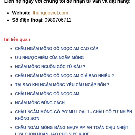
Liên hệ ngay với chúng tôi để nhận tư vấn và đặt hàng:
Website
:
thunggoviet.com
Số điện thoại
: 0989706711
Tin liên quan
CHẬU NGÂM MÔNG GỖ NGỌC AM CAO CẤP
ƯU NHƯỢC ĐIỂM CỦA NGÂM MÔNG
NGÂM MÔNG NGUỒN GỐC TỪ ĐÂU ?
CHẬU NGÂM MÔNG GỖ NGỌC AM GIÁ BAO NHIÊU ?
TẠI SAO KHI NGÂM MÔNG YÊU CẦU NGẬP RỐN ?
CHẬU NGÂM MÔNG GỖ NGỌC AM
NGÂM MÔNG ĐÚNG CÁCH
CHẬU NGÂM MÔNG GỖ PƠ MU LOẠI 1 - CHẬU GỖ TỰ NHIÊN
KHÔNG SƠN
CHẬU NGÂM MÔNG BẰNG NHỰA PP AN TOÀN CHỊU NHIỆT –
LỰA CHỌN HOÀN HẢO CHO SỨC KHỎE