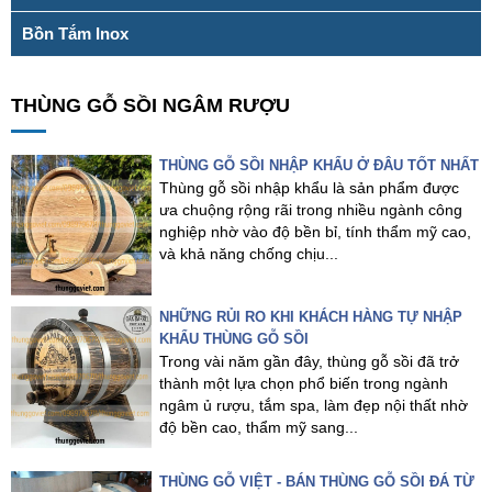
Bồn Tắm Inox
THÙNG GỖ SỒI NGÂM RƯỢU
THÙNG GỖ SỒI NHẬP KHẨU Ở ĐÂU TỐT NHẤT
Thùng gỗ sồi nhập khẩu là sản phẩm được
ưa chuộng rộng rãi trong nhiều ngành công
nghiệp nhờ vào độ bền bỉ, tính thẩm mỹ cao,
và khả năng chống chịu...
NHỮNG RỦI RO KHI KHÁCH HÀNG TỰ NHẬP
KHẨU THÙNG GỖ SỒI
Trong vài năm gần đây, thùng gỗ sồi đã trở
thành một lựa chọn phổ biến trong ngành
ngâm ủ rượu, tắm spa, làm đẹp nội thất nhờ
độ bền cao, thẩm mỹ sang...
THÙNG GỖ VIỆT - BÁN THÙNG GỖ SỒI ĐÁ TỪ