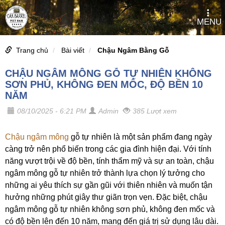
MENU
Trang chủ
Bài viết
Chậu Ngâm Bằng Gỗ
CHẬU NGÂM MÔNG GỖ TỰ NHIÊN KHÔNG
SƠN PHỦ, KHÔNG ĐEN MỐC, ĐỘ BỀN 10
NĂM
08/10/2025 - 6:21 PM
Admin
385 Lượt xem
Chậu ngâm mông
gỗ tự nhiên là một sản phẩm đang ngày
càng trở nên phổ biến trong các gia đình hiện đại. Với tính
năng vượt trội về độ bền, tính thẩm mỹ và sự an toàn, chậu
ngâm mông gỗ tự nhiên trở thành lựa chọn lý tưởng cho
những ai yêu thích sự gần gũi với thiên nhiên và muốn tận
hưởng những phút giây thư giãn trọn vẹn. Đặc biệt, chậu
ngâm mông gỗ tự nhiên không sơn phủ, không đen mốc và
có độ bền lên đến 10 năm, mang đến giá trị sử dụng lâu dài.