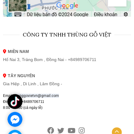
CÔNG TY TNHH THÙNG GỖ VIỆT
MIỀN NAM
Hố Nai 3, Trảng Bom , Đồng Nai - +84989706711
TÂY NGUYÊN
Gia Hiệp , Di Linh , Lâm Đồng -
Email:
thunggovietvn@gmail.com
Điện thoại :+8489706711
8:00 - 19:00 (cả ngày lễ)