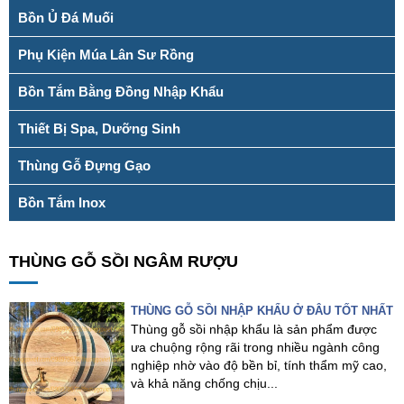
Bồn Ủ Đá Muối
Phụ Kiện Múa Lân Sư Rồng
Bồn Tắm Bằng Đồng Nhập Khẩu
Thiết Bị Spa, Dưỡng Sinh
Thùng Gỗ Đựng Gạo
Bồn Tắm Inox
THÙNG GỖ SỒI NGÂM RƯỢU
THÙNG GỖ SỒI NHẬP KHẨU Ở ĐÂU TỐT NHẤT
Thùng gỗ sồi nhập khẩu là sản phẩm được
ưa chuộng rộng rãi trong nhiều ngành công
nghiệp nhờ vào độ bền bỉ, tính thẩm mỹ cao,
và khả năng chống chịu...