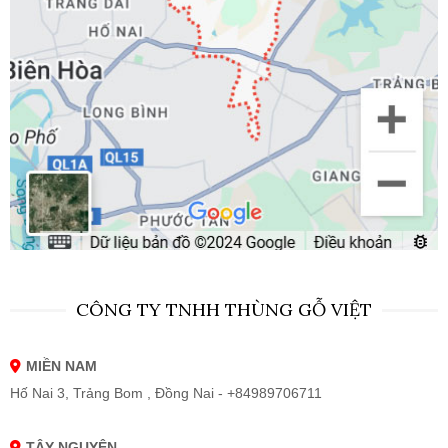
CÔNG TY TNHH THÙNG GỖ VIỆT
MIỀN NAM
Hố Nai 3, Trảng Bom , Đồng Nai - +84989706711
TÂY NGUYÊN