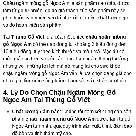
Chậu ngâm mông gỗ Ngọc Am là sản phẩm cao cấp, được
làm từ gỗ tự nhiên, do đó giá thành của sản phẩm này sẽ
phụ thuộc vào nhiều yếu tố như kích thước, chất lượng gỗ,
và độ hoàn thiện sản phẩm.
Tại
Thùng Gỗ Việt
, giá của một chiếc
chậu ngâm mông
gỗ Ngọc Am
có thể dao động từ khoảng 3 triệu đồng đến
10 triệu đồng, tùy theo kích thước và mẫu mã. Mặc dù có
mức giá cao hơn so với các loại chậu ngâm thông thường,
nhưng với những lợi ích mà nó mang lại cho sức khỏe,
chậu ngâm mông gỗ Ngọc Am vẫn là lựa chọn đáng giá cho
những ai tìm kiếm sản phẩm chăm sóc sức khỏe tự nhiên.
4. Lý Do Chọn Chậu Ngâm Mông Gỗ
Ngọc Am Tại Thùng Gỗ Việt
Chất lượng đảm bảo
: Chúng tôi cam kết cung cấp sản
phẩm
chậu ngâm mông gỗ Ngọc Am
được làm từ gỗ
Ngọc Am tự nhiên, qua quy trình sản xuất tỉ mỉ, đảm bảo
độ bền và tính thẩm mỹ cao.