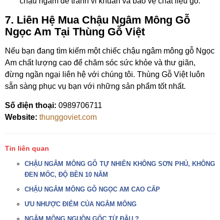
chậu ngâm để tránh vi khuẩn và bảo vệ chất liệu gỗ.
7. Liên Hệ Mua Chậu Ngâm Mông Gỗ
Ngọc Am Tại Thùng Gỗ Việt
Nếu bạn đang tìm kiếm một chiếc chậu ngâm mông gỗ Ngọc
Am chất lượng cao để chăm sóc sức khỏe và thư giãn,
đừng ngần ngại liên hệ với chúng tôi. Thùng Gỗ Việt luôn
sẵn sàng phục vụ bạn với những sản phẩm tốt nhất.
Số điện thoại:
0989706711
Website:
thunggoviet.com
Tin liên quan
CHẬU NGÂM MÔNG GỖ TỰ NHIÊN KHÔNG SƠN PHỦ, KHÔNG
ĐEN MỐC, ĐỘ BỀN 10 NĂM
CHẬU NGÂM MÔNG GỖ NGỌC AM CAO CẤP
ƯU NHƯỢC ĐIỂM CỦA NGÂM MÔNG
NGÂM MÔNG NGUỒN GỐC TỪ ĐÂU ?