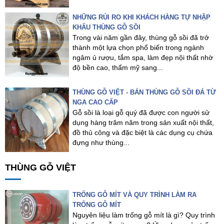
NHỮNG RỦI RO KHI KHÁCH HÀNG TỰ NHẬP
KHẨU THÙNG GỖ SỒI
Trong vài năm gần đây, thùng gỗ sồi đã trở
thành một lựa chọn phổ biến trong ngành
ngâm ủ rượu, tắm spa, làm đẹp nội thất nhờ
độ bền cao, thẩm mỹ sang...
THÙNG GỖ VIỆT - BÁN THÙNG GỖ SỒI ĐÁ TỪ
NGA CAO CẤP
Gỗ sồi là loại gỗ quý đã được con người sử
dụng hàng trăm năm trong sản xuất nội thất,
đồ thủ công và đặc biệt là các dụng cụ chứa
đựng như thùng...
THÙNG GỖ VIỆT
TRỐNG GỖ MÍT VÀ QUY TRÌNH LÀM RA
TRỐNG GỖ MÍT
Nguyên liệu làm trống gỗ mít là gì? Quy trình