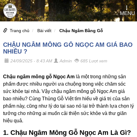
MENU
Trang chủ
Bài viết
Chậu Ngâm Bằng Gỗ
CHẬU NGÂM MÔNG GỖ NGỌC AM GIÁ BAO
NHIÊU ?
24/09/2025 - 8:43 AM
Admin
685 Lượt xem
Chậu ngâm mông gỗ Ngọc Am
là một trong những sản
phẩm được nhiều người ưa chuộng trong việc chăm sóc
sức khỏe tại nhà. Vậy chậu ngâm mông gỗ Ngọc Am giá
bao nhiêu? Cùng Thùng Gỗ Việt tìm hiểu về giá trị của sản
phẩm này, cũng như lý do tại sao nó lại trở thành lựa chọn lý
tưởng cho những ai muốn cải thiện sức khỏe và thư giãn
hiệu quả.
1. Chậu Ngâm Mông Gỗ Ngọc Am Là Gì?