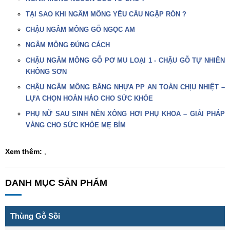
TẠI SAO KHI NGÂM MÔNG YÊU CẦU NGẬP RỐN ?
CHẬU NGÂM MÔNG GỖ NGỌC AM
NGÂM MÔNG ĐÚNG CÁCH
CHẬU NGÂM MÔNG GỖ PƠ MU LOẠI 1 - CHẬU GỖ TỰ NHIÊN
KHÔNG SƠN
CHẬU NGÂM MÔNG BẰNG NHỰA PP AN TOÀN CHỊU NHIỆT –
LỰA CHỌN HOÀN HẢO CHO SỨC KHỎE
PHỤ NỮ SAU SINH NÊN XÔNG HƠI PHỤ KHOA – GIẢI PHÁP
VÀNG CHO SỨC KHỎE MẸ BỈM
Xem thêm:
,
DANH MỤC SẢN PHẨM
Thùng Gỗ Sồi