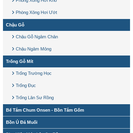
Phòng Xông Hơi Khô
Phòng Xông Hơi Ướt
Chậu Gỗ
Chậu Gỗ Ngâm Chân
Chậu Ngâm Mông
Trống Gỗ Mít
Trống Trường Học
Trống Đục
Trống Lân Sư Rồng
Bể Tắm Chum Onsen - Bồn Tắm Gốm
Bồn Ủ Đá Muối