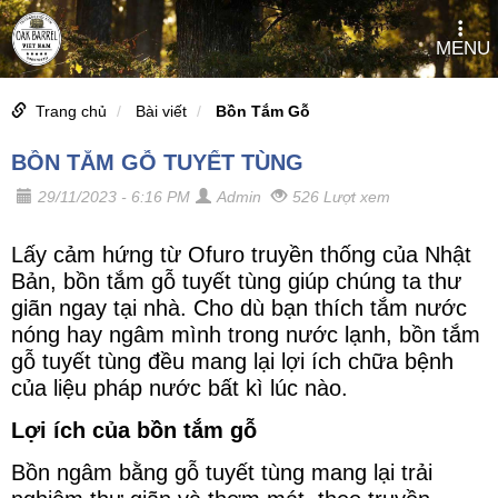
MENU
Trang chủ
Bài viết
Bồn Tắm Gỗ
BỒN TẮM GỖ TUYẾT TÙNG
29/11/2023 - 6:16 PM
Admin
526 Lượt xem
Lấy cảm hứng từ Ofuro truyền thống của Nhật
Bản, bồn tắm gỗ tuyết tùng giúp chúng ta thư
giãn ngay tại nhà. Cho dù bạn thích tắm nước
nóng hay ngâm mình trong nước lạnh, bồn tắm
gỗ tuyết tùng đều mang lại lợi ích chữa bệnh
của liệu pháp nước bất kì lúc nào.
Lợi ích của bồn tắm gỗ
Bồn ngâm bằng gỗ tuyết tùng mang lại trải