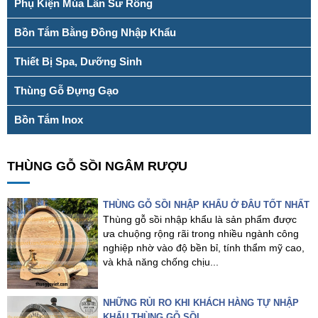
Phụ Kiện Múa Lân Sư Rồng
Bồn Tắm Bằng Đồng Nhập Khẩu
Thiết Bị Spa, Dưỡng Sinh
Thùng Gỗ Đựng Gạo
Bồn Tắm Inox
THÙNG GỖ SỒI NGÂM RƯỢU
THÙNG GỖ SỒI NHẬP KHẨU Ở ĐÂU TỐT NHẤT
Thùng gỗ sồi nhập khẩu là sản phẩm được
ưa chuộng rộng rãi trong nhiều ngành công
nghiệp nhờ vào độ bền bỉ, tính thẩm mỹ cao,
và khả năng chống chịu...
NHỮNG RỦI RO KHI KHÁCH HÀNG TỰ NHẬP
KHẨU THÙNG GỖ SỒI