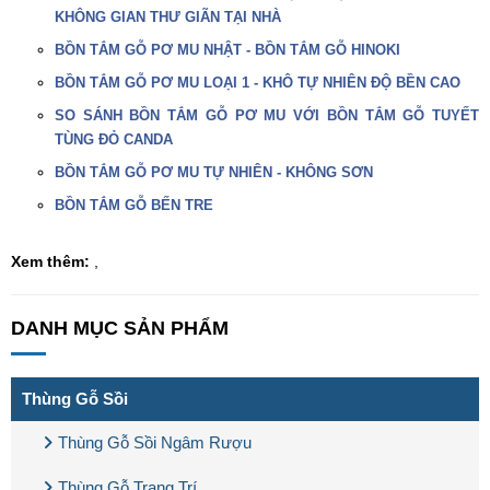
KHÔNG GIAN THƯ GIÃN TẠI NHÀ
BỒN TẮM GỖ PƠ MU NHẬT - BỒN TẮM GỖ HINOKI
BỒN TẮM GỖ PƠ MU LOẠI 1 - KHÔ TỰ NHIÊN ĐỘ BỀN CAO
SO SÁNH BỒN TẮM GỖ PƠ MU VỚI BỒN TẮM GỖ TUYẾT
TÙNG ĐỎ CANDA
BỒN TẮM GỖ PƠ MU TỰ NHIÊN - KHÔNG SƠN
BỒN TẮM GỖ BẾN TRE
Xem thêm:
,
DANH MỤC SẢN PHẨM
Thùng Gỗ Sồi
Thùng Gỗ Sồi Ngâm Rượu
Thùng Gỗ Trang Trí