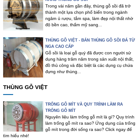
Trong vài năm gần đây, thùng gỗ sồi đã trở
thành một lựa chọn phổ biến trong ngành
ngâm ủ rượu, tắm spa, làm đẹp nội thất nhờ
độ bền cao, thẩm mỹ sang...
THÙNG GỖ VIỆT - BÁN THÙNG GỖ SỒI ĐÁ TỪ
NGA CAO CẤP
Gỗ sồi là loại gỗ quý đã được con người sử
dụng hàng trăm năm trong sản xuất nội thất,
đồ thủ công và đặc biệt là các dụng cụ chứa
đựng như thùng...
THÙNG GỖ VIỆT
TRỐNG GỖ MÍT VÀ QUY TRÌNH LÀM RA
TRỐNG GỖ MÍT
Nguyên liệu làm trống gỗ mít là gì? Quy trình
làm trống gỗ mít ra sao? Ứng dụng của trống
gỗ mít trong đời sống ra sao? Click ngay để
tìm hiểu nhé!