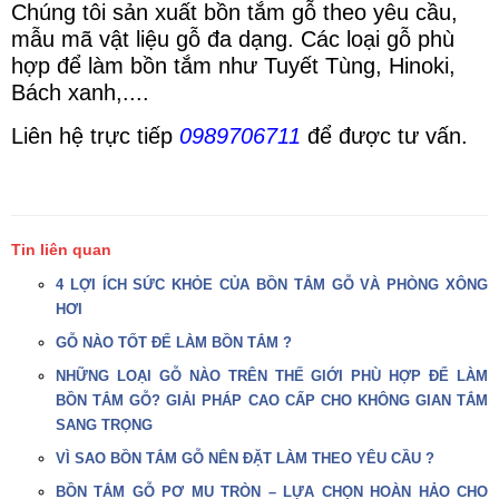
Chúng tôi sản xuất bồn tắm gỗ theo yêu cầu,
mẫu mã vật liệu gỗ đa dạng. Các loại gỗ phù
hợp để làm bồn tắm như Tuyết Tùng, Hinoki,
Bách xanh,....
Liên hệ trực tiếp
0989706711
để được tư vấn.
Tin liên quan
4 LỢI ÍCH SỨC KHỎE CỦA BỒN TẮM GỖ VÀ PHÒNG XÔNG
HƠI
GỖ NÀO TỐT ĐỂ LÀM BỒN TẮM ?
NHỮNG LOẠI GỖ NÀO TRÊN THẾ GIỚI PHÙ HỢP ĐỂ LÀM
BỒN TẮM GỖ? GIẢI PHÁP CAO CẤP CHO KHÔNG GIAN TẮM
SANG TRỌNG
VÌ SAO BỒN TẮM GỖ NÊN ĐẶT LÀM THEO YÊU CẦU ?
BỒN TẮM GỖ PƠ MU TRÒN – LỰA CHỌN HOÀN HẢO CHO