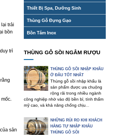
Thiết Bị Spa, Dưỡng Sinh
Thùng Gỗ Đựng Gạo
ại trải
ại bồn
Bồn Tắm Inox
duy trì
THÙNG GỖ SỒI NGÂM RƯỢU
THÙNG GỖ SỒI NHẬP KHẨU
Ở ĐÂU TỐT NHẤT
 rằng
Thùng gỗ sồi nhập khẩu là
sản phẩm được ưa chuộng
rộng rãi trong nhiều ngành
m mốc.
công nghiệp nhờ vào độ bền bỉ, tính thẩm
mỹ cao, và khả năng chống chịu...
NHỮNG RỦI RO KHI KHÁCH
HÀNG TỰ NHẬP KHẨU
 của sản
THÙNG GỖ SỒI