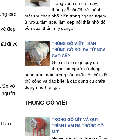
Trong vài năm gần đây,
thùng gỗ sồi đã trở thành
ụng các
một lựa chọn phổ biến trong ngành ngâm
ủ rượu, tắm spa, làm đẹp nội thất nhờ độ
bền cao, thẩm mỹ sang...
 vẻ đẹp
ất đi vẻ
THÙNG GỖ VIỆT - BÁN
THÙNG GỖ SỒI ĐÁ TỪ NGA
CAO CẤP
Gỗ sồi là loại gỗ quý đã
được con người sử dụng
hàng trăm năm trong sản xuất nội thất, đồ
thủ công và đặc biệt là các dụng cụ chứa
. So với
đựng như thùng...
o người
THÙNG GỖ VIỆT
TRỐNG GỖ MÍT VÀ QUY
. Hơn
TRÌNH LÀM RA TRỐNG GỖ
MÍT
Nguyên liệu làm trống gỗ mít