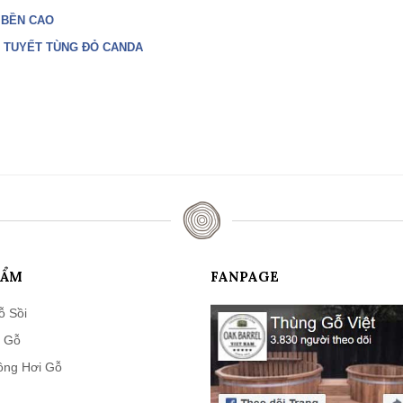
 BỀN CAO
 TUYẾT TÙNG ĐỎ CANDA
HẨM
FANPAGE
ỗ Sồi
 Gỗ
ông Hơi Gỗ