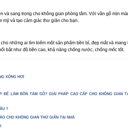
n và sang trọng cho không gian phòng tắm. Với vân gỗ mịn mà
m mỹ và tạo cảm giác thư giãn cho bạn.
cho những ai tìm kiếm một sản phẩm bền bỉ, đẹp mắt và mang 
nổi bật như độ bền cao, khả năng chống nước, chống mốc tốt.
NG XÔNG HƠI
P ĐỂ LÀM BỒN TẮM GỖ? GIẢI PHÁP CAO CẤP CHO KHÔNG GIAN 
ẦU ?
ẢO CHO KHÔNG GIAN THƯ GIÃN TẠI NHÀ
I