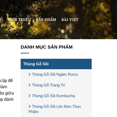
HỦ
GIỚI THIỆU
SẢN PHẨM
BÀI VIẾT
DANH MỤC SẢN PHẨM
Thùng Gỗ Sồi
Thùng Gỗ Sồi Ngâm Rượu
 cấp để
Thùng Gỗ Trang Trí
 làm
hảo giữa
Thùng Gỗ Sồi Kombucha
iúp đánh
Thùng Gỗ Sồi Lên Men Thực
Phẩm