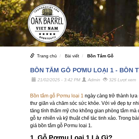
Trang chủ
Bài viết
Bồn Tắm Gỗ
BỒN TẮM GỖ PƠMU LOẠI 1 - BỒN 
21/02/2025 - 3:42 PM
Admin
325 Lượt xem
Bồn tắm gỗ Pơmu loại 1
ngày càng trở thành lựa 
thư giãn và chăm sóc sức khỏe. Với vẻ đẹp tự nhi
tăng tính thẩm mỹ cho không gian phòng tắm mà 
gỗ tự nhiên và kỹ thuật chế tác tinh xảo. Trong b
giá bồn tắm gỗ Pơmu loại 1.
1. Gỗ Pơmu Loại 1 Là Gì?