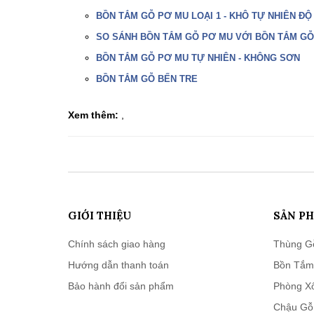
BỒN TẮM GỖ PƠ MU LOẠI 1 - KHÔ TỰ NHIÊN ĐỘ
SO SÁNH BỒN TẮM GỖ PƠ MU VỚI BỒN TẮM GỖ
BỒN TẮM GỖ PƠ MU TỰ NHIÊN - KHÔNG SƠN
BỒN TẮM GỖ BẾN TRE
Xem thêm:
,
GIỚI THIỆU
SẢN P
Chính sách giao hàng
Thùng G
Hướng dẫn thanh toán
Bồn Tắm
Bảo hành đổi sản phẩm
Phòng X
Chậu Gỗ