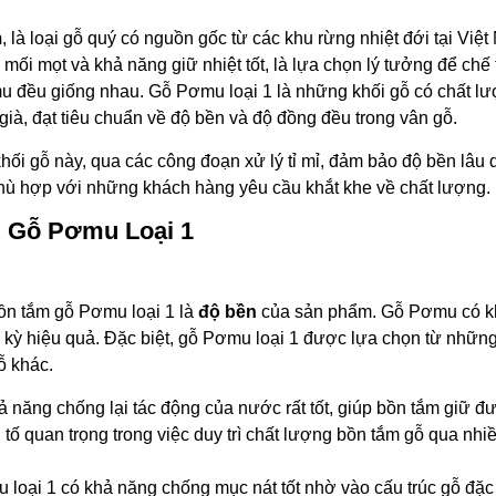
m
, là loại gỗ quý có nguồn gốc từ các khu rừng nhiệt đới tại Việ
ối mọt và khả năng giữ nhiệt tốt, là lựa chọn lý tưởng để chế
ơmu đều giống nhau. Gỗ Pơmu loại 1 là những khối gỗ có chất l
à, đạt tiêu chuẩn về độ bền và độ đồng đều trong vân gỗ.
ối gỗ này, qua các công đoạn xử lý tỉ mỉ, đảm bảo độ bền lâu d
phù hợp với những khách hàng yêu cầu khắt khe về chất lượng.
m Gỗ Pơmu Loại 1
bồn tắm gỗ Pơmu loại 1 là
độ bền
của sản phẩm. Gỗ Pơmu có k
ỳ hiệu quả. Đặc biệt, gỗ Pơmu loại 1 được lựa chọn từ những
ỗ khác.
ả năng chống lại tác động của nước rất tốt, giúp bồn tắm giữ đ
 tố quan trọng trong việc duy trì chất lượng bồn tắm gỗ qua nh
 loại 1 có khả năng chống mục nát tốt nhờ vào cấu trúc gỗ đặc 