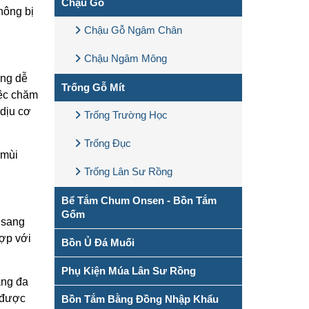
Chậu Gỗ
hông bị
Chậu Gỗ Ngâm Chân
Chậu Ngâm Mông
ng dễ
Trống Gỗ Mít
iệc chăm
 dịu cơ
Trống Trường Học
Trống Đục
 mùi
Trống Lân Sư Rồng
Bể Tắm Chum Onsen - Bồn Tắm
Gốm
 sang
hợp với
Bồn Ủ Đá Muối
Phụ Kiện Múa Lân Sư Rồng
áng đa
 được
Bồn Tắm Bằng Đồng Nhập Khẩu