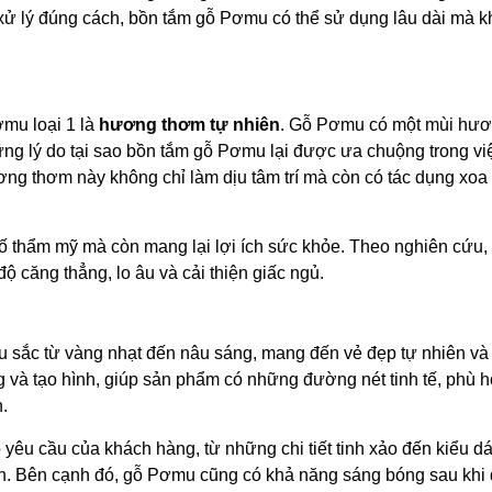
 xử lý đúng cách, bồn tắm gỗ Pơmu có thể sử dụng lâu dài mà k
ơmu loại 1 là
hương thơm tự nhiên
. Gỗ Pơmu có một mùi hươ
hững lý do tại sao bồn tắm gỗ Pơmu lại được ưa chuộng trong v
ng thơm này không chỉ làm dịu tâm trí mà còn có tác dụng xoa
ố thẩm mỹ mà còn mang lại lợi ích sức khỏe. Theo nghiên cứu,
 căng thẳng, lo âu và cải thiện giấc ngủ.
 sắc từ vàng nhạt đến nâu sáng, mang đến vẻ đẹp tự nhiên và
g và tạo hình, giúp sản phẩm có những đường nét tinh tế, phù 
.
yêu cầu của khách hàng, từ những chi tiết tinh xảo đến kiểu d
nh. Bên cạnh đó, gỗ Pơmu cũng có khả năng sáng bóng sau khi