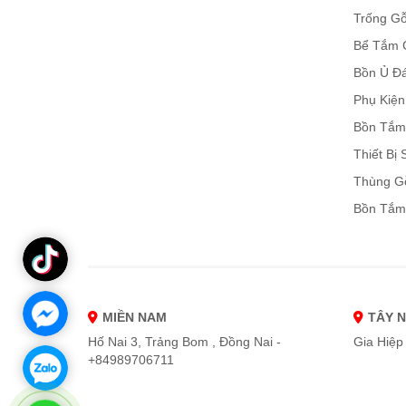
Trống Gỗ
Bể Tắm 
Bồn Ủ Đ
Phụ Kiệ
Bồn Tắm
Thiết Bị
Thùng G
Bồn Tắm
MIỀN NAM
TÂY 
Hố Nai 3, Trảng Bom , Đồng Nai -
Gia Hiệp 
+84989706711