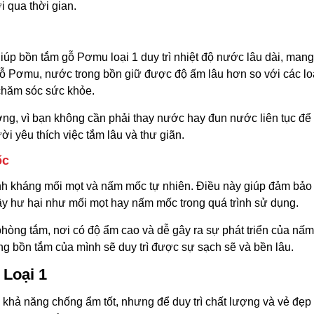
 qua thời gian.
iúp bồn tắm gỗ Pơmu loại 1 duy trì nhiệt độ nước lâu dài, mang l
gỗ Pơmu, nước trong bồn giữ được độ ấm lâu hơn so với các lo
 chăm sóc sức khỏe.
ợng, vì bạn không cần phải thay nước hay đun nước liên tục để 
ời yêu thích việc tắm lâu và thư giãn.
ốc
ính kháng mối mọt và nấm mốc tự nhiên. Điều này giúp đảm bảo
ây hư hại như mối mọt hay nấm mốc trong quá trình sử dụng.
phòng tắm, nơi có độ ẩm cao và dễ gây ra sự phát triển của nấ
g bồn tắm của mình sẽ duy trì được sự sạch sẽ và bền lâu.
Loại 1
khả năng chống ẩm tốt, nhưng để duy trì chất lượng và vẻ đẹp