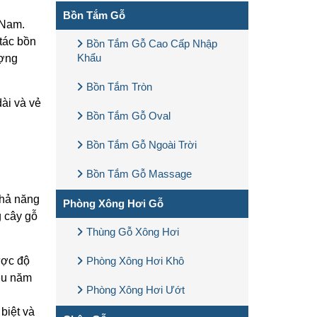
Bồn Tắm Gỗ
t Nam.
 tác bồn
Bồn Tắm Gỗ Cao Cấp Nhập
Khẩu
ượng
Bồn Tắm Tròn
ài và vẻ
Bồn Tắm Gỗ Oval
Bồn Tắm Gỗ Ngoài Trời
Bồn Tắm Gỗ Massage
hả năng
Phòng Xông Hơi Gỗ
 cây gỗ
Thùng Gỗ Xông Hơi
ược độ
Phòng Xông Hơi Khô
iều năm
Phòng Xông Hơi Ướt
biệt và