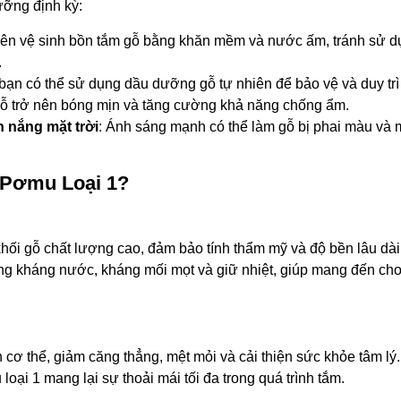
ưỡng định kỳ:
 nên vệ sinh bồn tắm gỗ bằng khăn mềm và nước ấm, tránh sử d
.
bạn có thể sử dụng dầu dưỡng gỗ tự nhiên để bảo vệ và duy trì
gỗ trở nên bóng mịn và tăng cường khả năng chống ẩm.
h nắng mặt trời
: Ánh sáng mạnh có thể làm gỗ bị phai màu và m
 Pơmu Loại 1?
ối gỗ chất lượng cao, đảm bảo tính thẩm mỹ và độ bền lâu dài
năng kháng nước, kháng mối mọt và giữ nhiệt, giúp mang đến ch
ơ thể, giảm căng thẳng, mệt mỏi và cải thiện sức khỏe tâm lý
oại 1 mang lại sự thoải mái tối đa trong quá trình tắm.