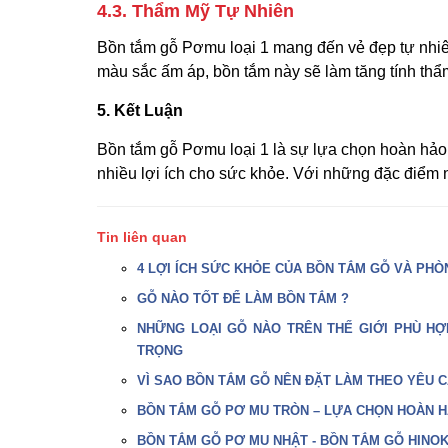
4.3. Thẩm Mỹ Tự Nhiên
Bồn tắm gỗ Pơmu loại 1 mang đến vẻ đẹp tự nhiê
màu sắc ấm áp, bồn tắm này sẽ làm tăng tính thẩ
5. Kết Luận
Bồn tắm gỗ Pơmu loại 1 là sự lựa chọn hoàn hảo 
nhiều lợi ích cho sức khỏe. Với những đặc điểm 
Tin liên quan
4 LỢI ÍCH SỨC KHỎE CỦA BỒN TẮM GỖ VÀ PHÒ
GỖ NÀO TỐT ĐỂ LÀM BỒN TẮM ?
NHỮNG LOẠI GỖ NÀO TRÊN THẾ GIỚI PHÙ HỢ
TRỌNG
VÌ SAO BỒN TẮM GỖ NÊN ĐẶT LÀM THEO YÊU C
BỒN TẮM GỖ PƠ MU TRÒN – LỰA CHỌN HOÀN H
BỒN TẮM GỖ PƠ MU NHẬT - BỒN TẮM GỖ HINOK