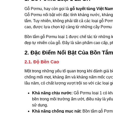
Gỗ Pơmu, hay còn gọi là
gỗ tuyết tùng Việt Na
Gỗ Pơmu nổi bật với đặc tính kháng nước, kháng m
tắm. Tuy nhiên, không phải tất cả các loại gỗ P
cao, được lựa chọn kỹ càng từ những cây Pơmu gi
Bồn tắm gỗ Pơmu loại 1 được chế tác từ những kh
đẹp tự nhiên của gỗ. Đây là sản phẩm cao cấp, 
2. Đặc Điểm Nổi Bật Của Bồn Tắ
2.1. Độ Bền Cao
Một trong những yếu tố quan trọng khi đánh giá 
chống mối mọt, kháng ẩm và kháng nấm mốc cực k
lâu năm, có chất lượng vượt trội so với các loại g
Khả năng chịu nước
: Gỗ Pơmu loại 1 có kh
bền trong môi trường ẩm ướt, điều này là yếu
sử dụng.
Khả năng chống mục nát
: Bồn tắm gỗ Pơmu