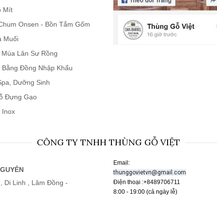
 Mít
Chum Onsen - Bồn Tắm Gốm
á Muối
n Múa Lân Sư Rồng
 Bằng Đồng Nhập Khẩu
 Spa, Dưỡng Sinh
ỗ Đựng Gạo
 Inox
CÔNG TY TNHH THÙNG GỖ VIỆT
Email:
NGUYÊN
thunggovietvn@gmail.com
, Di Linh , Lâm Đồng -
Điện thoại :+8489706711
8:00 - 19:00 (cả ngày lễ)