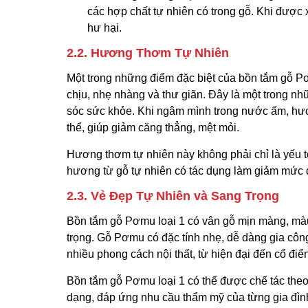
các hợp chất tự nhiên có trong gỗ. Khi được
hư hại.
2.2. Hương Thơm Tự Nhiên
Một trong những điểm đặc biệt của bồn tắm gỗ P
chịu, nhẹ nhàng và thư giãn. Đây là một trong n
sóc sức khỏe. Khi ngâm mình trong nước ấm, hươ
thể, giúp giảm căng thẳng, mệt mỏi.
Hương thơm tự nhiên này không phải chỉ là yếu t
hương từ gỗ tự nhiên có tác dụng làm giảm mức độ
2.3. Vẻ Đẹp Tự Nhiên và Sang Trọng
Bồn tắm gỗ Pơmu loại 1 có vân gỗ mịn màng, màu
trọng. Gỗ Pơmu có đặc tính nhẹ, dễ dàng gia côn
nhiều phong cách nội thất, từ hiện đại đến cổ điển
Bồn tắm gỗ Pơmu loại 1 có thể được chế tác theo 
dạng, đáp ứng nhu cầu thẩm mỹ của từng gia đì