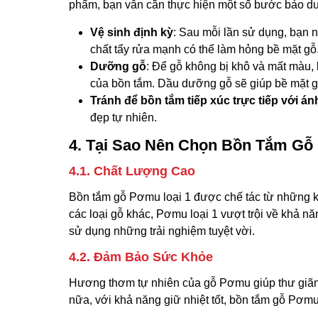
phẩm, bạn vẫn cần thực hiện một số bước bảo d
Vệ sinh định kỳ
: Sau mỗi lần sử dụng, bạn
chất tẩy rửa mạnh có thể làm hỏng bề mặt gỗ
Dưỡng gỗ
: Để gỗ không bị khô và mất màu, 
của bồn tắm. Dầu dưỡng gỗ sẽ giúp bề mặt 
Tránh để bồn tắm tiếp xúc trực tiếp với án
đẹp tự nhiên.
4. Tại Sao Nên Chọn Bồn Tắm Gỗ
4.1. Chất Lượng Cao
Bồn tắm gỗ Pơmu loại 1 được chế tác từ những kh
các loại gỗ khác, Pơmu loại 1 vượt trội về khả 
sử dụng những trải nghiệm tuyệt vời.
4.2. Đảm Bảo Sức Khỏe
Hương thơm tự nhiên của gỗ Pơmu giúp thư giãn c
nữa, với khả năng giữ nhiệt tốt, bồn tắm gỗ Pơmu l