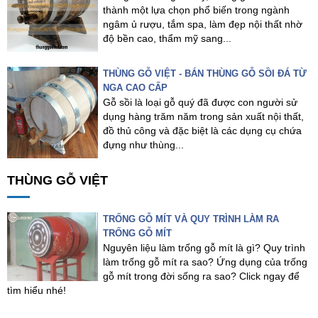
thành một lựa chọn phổ biến trong ngành
ngâm ủ rượu, tắm spa, làm đẹp nội thất nhờ
độ bền cao, thẩm mỹ sang...
THÙNG GỖ VIỆT - BÁN THÙNG GỖ SỒI ĐÁ TỪ
NGA CAO CẤP
Gỗ sồi là loại gỗ quý đã được con người sử
dụng hàng trăm năm trong sản xuất nội thất,
đồ thủ công và đặc biệt là các dụng cụ chứa
đựng như thùng...
THÙNG GỖ VIỆT
TRỐNG GỖ MÍT VÀ QUY TRÌNH LÀM RA
TRỐNG GỖ MÍT
Nguyên liệu làm trống gỗ mít là gì? Quy trình
làm trống gỗ mít ra sao? Ứng dụng của trống
gỗ mít trong đời sống ra sao? Click ngay để
tìm hiểu nhé!