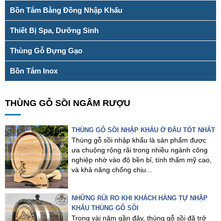
Bồn Tắm Bằng Đồng Nhập Khẩu
Thiết Bị Spa, Dưỡng Sinh
Thùng Gỗ Đựng Gạo
Bồn Tắm Inox
THÙNG GỖ SỒI NGÂM RƯỢU
THÙNG GỖ SỒI NHẬP KHẨU Ở ĐÂU TỐT NHẤT
Thùng gỗ sồi nhập khẩu là sản phẩm được
ưa chuộng rộng rãi trong nhiều ngành công
nghiệp nhờ vào độ bền bỉ, tính thẩm mỹ cao,
và khả năng chống chịu...
NHỮNG RỦI RO KHI KHÁCH HÀNG TỰ NHẬP
KHẨU THÙNG GỖ SỒI
Trong vài năm gần đây, thùng gỗ sồi đã trở