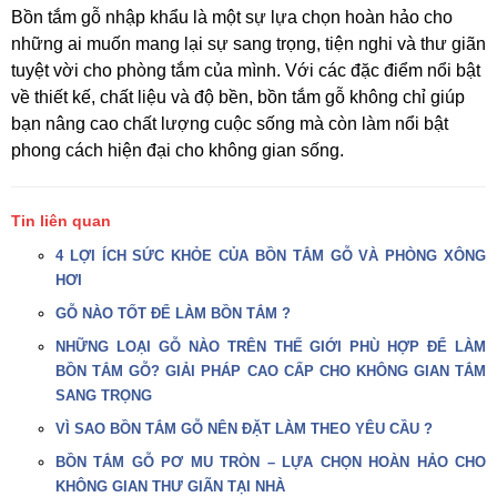
Bồn tắm gỗ nhập khẩu là một sự lựa chọn hoàn hảo cho
những ai muốn mang lại sự sang trọng, tiện nghi và thư giãn
tuyệt vời cho phòng tắm của mình. Với các đặc điểm nổi bật
về thiết kế, chất liệu và độ bền, bồn tắm gỗ không chỉ giúp
bạn nâng cao chất lượng cuộc sống mà còn làm nổi bật
phong cách hiện đại cho không gian sống.
Tin liên quan
4 LỢI ÍCH SỨC KHỎE CỦA BỒN TẮM GỖ VÀ PHÒNG XÔNG
HƠI
GỖ NÀO TỐT ĐỂ LÀM BỒN TẮM ?
NHỮNG LOẠI GỖ NÀO TRÊN THẾ GIỚI PHÙ HỢP ĐỂ LÀM
BỒN TẮM GỖ? GIẢI PHÁP CAO CẤP CHO KHÔNG GIAN TẮM
SANG TRỌNG
VÌ SAO BỒN TẮM GỖ NÊN ĐẶT LÀM THEO YÊU CẦU ?
BỒN TẮM GỖ PƠ MU TRÒN – LỰA CHỌN HOÀN HẢO CHO
KHÔNG GIAN THƯ GIÃN TẠI NHÀ