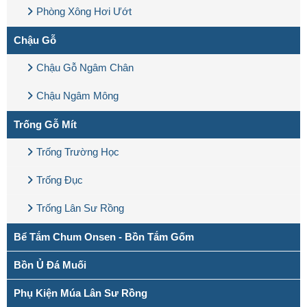
Phòng Xông Hơi Ướt
Chậu Gỗ
Chậu Gỗ Ngâm Chân
Chậu Ngâm Mông
Trống Gỗ Mít
Trống Trường Học
Trống Đục
Trống Lân Sư Rồng
Bể Tắm Chum Onsen - Bồn Tắm Gốm
Bồn Ủ Đá Muối
Phụ Kiện Múa Lân Sư Rồng