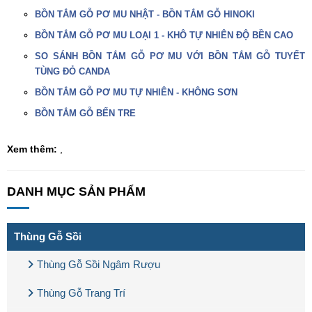
BỒN TẮM GỖ PƠ MU NHẬT - BỒN TẮM GỖ HINOKI
BỒN TẮM GỖ PƠ MU LOẠI 1 - KHÔ TỰ NHIÊN ĐỘ BỀN CAO
SO SÁNH BỒN TẮM GỖ PƠ MU VỚI BỒN TẮM GỖ TUYẾT
TÙNG ĐỎ CANDA
BỒN TẮM GỖ PƠ MU TỰ NHIÊN - KHÔNG SƠN
BỒN TẮM GỖ BẾN TRE
Xem thêm:
,
DANH MỤC SẢN PHẨM
Thùng Gỗ Sồi
Thùng Gỗ Sồi Ngâm Rượu
Thùng Gỗ Trang Trí