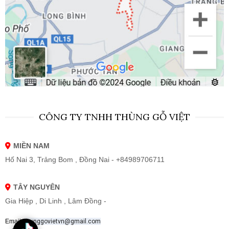
CÔNG TY TNHH THÙNG GỖ VIỆT
MIỀN NAM
Hố Nai 3, Trảng Bom , Đồng Nai - +84989706711
TÂY NGUYÊN
Gia Hiệp , Di Linh , Lâm Đồng -
Email:
thunggovietvn@gmail.com