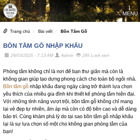
MENU
Trang chủ
Bài viết
Bồn Tắm Gỗ
BỒN TẮM GỖ NHẬP KHẨU
29/03/2025 - 7:13 AM
Admin
285 Lượt xem
Phòng tắm không chỉ là nơi để bạn thư giãn mà còn là
không gian giúp tạo dựng phong cách cho toàn bộ ngôi nhà.
Bồn tắm gỗ
nhập khẩu đang ngày càng trở thành lựa chọn
yêu thích của nhiều gia đình khi thiết kế phòng tắm hiện đại.
Với những tính năng vượt trội, bồn tắm gỗ không chỉ mang
lại vẻ đẹp tự nhiên, ấm áp mà còn có độ bền cao và dễ dàng
bảo trì. Cùng khám phá lý do tại sao bồn tắm gỗ nhập khẩu
lại là sự lựa chọn số một cho không gian phòng tắm của
bạn!