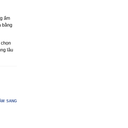
ng ẩm
à bằng
 chọn
ng lâu
TẮM SANG