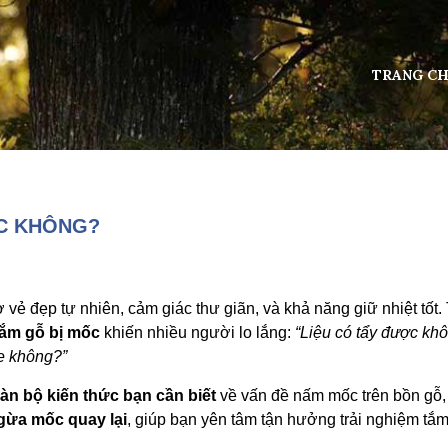
TRANG C
C KHÔNG?
 đẹp tự nhiên, cảm giác thư giãn, và khả năng giữ nhiệt tốt.
tắm gỗ bị mốc
khiến nhiều người lo lắng:
“Liệu có tẩy được kh
e không?”
oàn bộ kiến thức bạn cần biết
về vấn đề nấm mốc trên bồn gỗ,
ừa mốc quay lại
, giúp bạn yên tâm tận hưởng trải nghiệm tắm