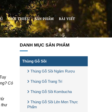
HỦ
GIỚI THIỆU
SẢN PHẨM
BÀI VIẾT
DANH MỤC SẢN PHẨM
Thùng Gỗ Sồi
Thùng Gỗ Sồi Ngâm Rượu
 Tuy
Thùng Gỗ Trang Trí
ông? Có
Thùng Gỗ Sồi Kombucha
 từ
Thùng Gỗ Sồi Lên Men Thực
 thư
Phẩm