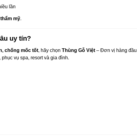
iều lần
à thẩm mỹ
.
âu uy tín?
n, chống mốc tốt
, hãy chọn
Thùng Gỗ Việt
– Đơn vị hàng đầu
, phục vụ spa, resort và gia đình.