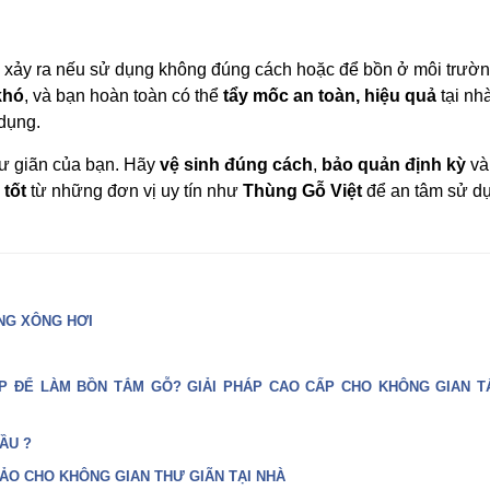
ể xảy ra nếu sử dụng không đúng cách hoặc để bồn ở môi trườ
khó
, và bạn hoàn toàn có thể
tẩy mốc an toàn, hiệu quả
tại nh
dụng.
ư giãn của bạn. Hãy
vệ sinh đúng cách
,
bảo quản định kỳ
và
 tốt
từ những đơn vị uy tín như
Thùng Gỗ Việt
để an tâm sử dụ
NG XÔNG HƠI
P ĐỂ LÀM BỒN TẮM GỖ? GIẢI PHÁP CAO CẤP CHO KHÔNG GIAN 
ẦU ?
ẢO CHO KHÔNG GIAN THƯ GIÃN TẠI NHÀ