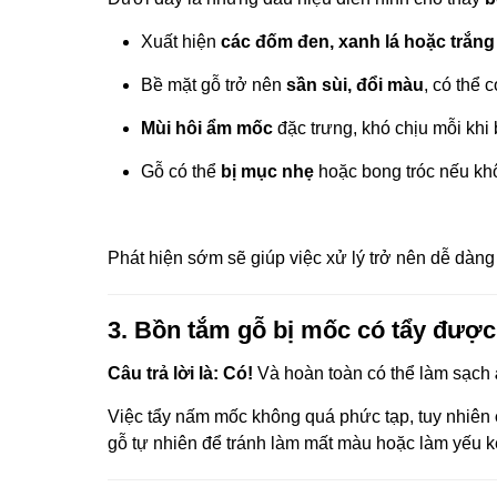
Xuất hiện
các đốm đen, xanh lá hoặc trắng
Bề mặt gỗ trở nên
sần sùi, đổi màu
, có thể 
Mùi hôi ẩm mốc
đặc trưng, khó chịu mỗi khi
Gỗ có thể
bị mục nhẹ
hoặc bong tróc nếu kh
Phát hiện sớm sẽ giúp việc xử lý trở nên dễ dàn
3. Bồn tắm gỗ bị mốc có tẩy đượ
Câu trả lời là: Có!
Và hoàn toàn có thể làm sạch
Việc tẩy nấm mốc không quá phức tạp, tuy nhiên
gỗ tự nhiên để tránh làm mất màu hoặc làm yếu k