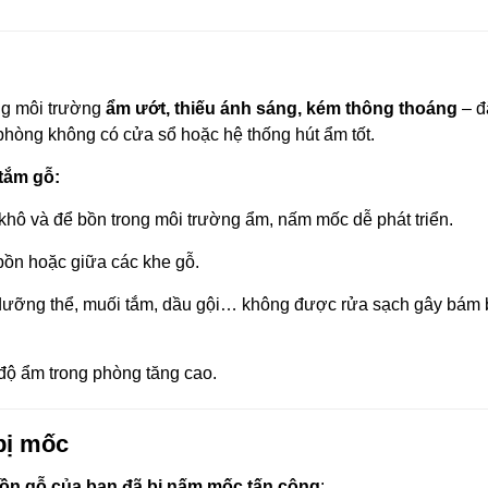
ong môi trường
ẩm ướt, thiếu ánh sáng, kém thông thoáng
– đ
 phòng không có cửa sổ hoặc hệ thống hút ẩm tốt.
tắm gỗ:
 khô và để bồn trong môi trường ẩm, nấm mốc dễ phát triển.
 bồn hoặc giữa các khe gỗ.
 dưỡng thể, muối tắm, dầu gội… không được rửa sạch gây bám 
 độ ẩm trong phòng tăng cao.
bị mốc
ồn gỗ của bạn đã bị nấm mốc tấn công
: