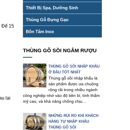
Thiết Bị Spa, Dưỡng Sinh
Thùng Gỗ Đựng Gạo
. Để 15
Bồn Tắm Inox
THÙNG GỖ SỒI NGÂM RƯỢU
THÙNG GỖ SỒI NHẬP KHẨU
Ở ĐÂU TỐT NHẤT
Thùng gỗ sồi nhập khẩu là
sản phẩm được ưa chuộng
rộng rãi trong nhiều ngành
công nghiệp nhờ vào độ bền bỉ, tính thẩm
u lại
mỹ cao, và khả năng chống chịu...
NHỮNG RỦI RO KHI KHÁCH
HÀNG TỰ NHẬP KHẨU
THÙNG GỖ SỒI