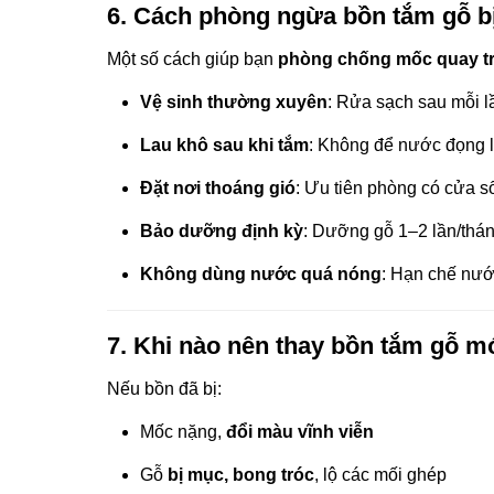
6. Cách phòng ngừa bồn tắm gỗ b
Một số cách giúp bạn
phòng chống mốc quay tr
Vệ sinh thường xuyên
: Rửa sạch sau mỗi lầ
Lau khô sau khi tắm
: Không để nước đọng lạ
Đặt nơi thoáng gió
: Ưu tiên phòng có cửa sổ
Bảo dưỡng định kỳ
: Dưỡng gỗ 1–2 lần/thán
Không dùng nước quá nóng
: Hạn chế nướ
7. Khi nào nên thay bồn tắm gỗ m
Nếu bồn đã bị:
Mốc nặng,
đổi màu vĩnh viễn
Gỗ
bị mục, bong tróc
, lộ các mối ghép