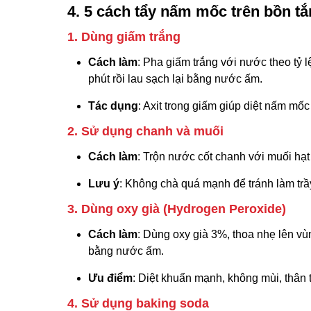
4. 5 cách tẩy nấm mốc trên bồn tắ
1. Dùng giấm trắng
Cách làm
: Pha giấm trắng với nước theo tỷ 
phút rồi lau sạch lại bằng nước ấm.
Tác dụng
: Axit trong giấm giúp diệt nấm mố
2. Sử dụng chanh và muối
Cách làm
: Trộn nước cốt chanh với muối hạt 
Lưu ý
: Không chà quá mạnh để tránh làm trầ
3. Dùng oxy già (Hydrogen Peroxide)
Cách làm
: Dùng oxy già 3%, thoa nhẹ lên vù
bằng nước ấm.
Ưu điểm
: Diệt khuẩn mạnh, không mùi, thân t
4. Sử dụng baking soda