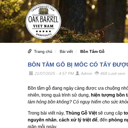
Trang chủ
Bài viết
Bồn Tắm Gỗ
BỒN TẮM GỖ BỊ MỐC CÓ TẨY ĐƯỢ
21/07/2025 - 4:57 PM
Admin
468 Lượt xem
Bồn tắm gỗ đang ngày càng được ưa chuộng nhờ vẻ
nhiên, trong quá trình sử dụng,
hiện tượng bồn 
làm hỏng bồn không? Có nguy hiểm cho sức khỏ
Trong bài viết này,
Thùng Gỗ Việt
sẽ cung cấp
t
nguyên nhân
,
cách xử lý triệt để
, đến
phòng ng
giãn mỗi ngày.