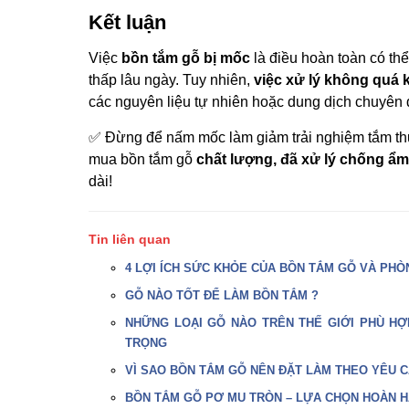
Kết luận
Việc
bồn tắm gỗ bị mốc
là điều hoàn toàn có th
thấp lâu ngày. Tuy nhiên,
việc xử lý không quá 
các nguyên liệu tự nhiên hoặc dung dịch chuyên 
✅ Đừng để nấm mốc làm giảm trải nghiệm tắm th
mua bồn tắm gỗ
chất lượng, đã xử lý chống ẩm
dài!
Tin liên quan
4 LỢI ÍCH SỨC KHỎE CỦA BỒN TẮM GỖ VÀ PHÒ
GỖ NÀO TỐT ĐỂ LÀM BỒN TẮM ?
NHỮNG LOẠI GỖ NÀO TRÊN THẾ GIỚI PHÙ HỢ
TRỌNG
VÌ SAO BỒN TẮM GỖ NÊN ĐẶT LÀM THEO YÊU C
BỒN TẮM GỖ PƠ MU TRÒN – LỰA CHỌN HOÀN H