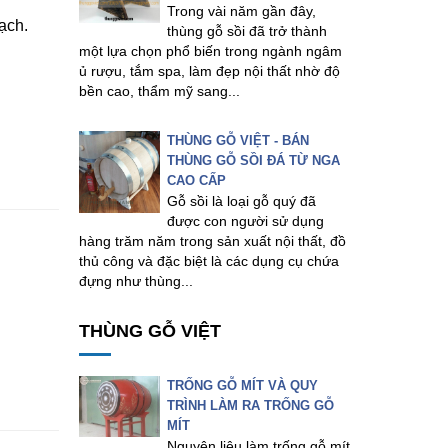
Trong vài năm gần đây,
ạch.
thùng gỗ sồi đã trở thành
một lựa chọn phổ biến trong ngành ngâm
ủ rượu, tắm spa, làm đẹp nội thất nhờ độ
bền cao, thẩm mỹ sang...
THÙNG GỖ VIỆT - BÁN
THÙNG GỖ SỒI ĐÁ TỪ NGA
CAO CẤP
Gỗ sồi là loại gỗ quý đã
được con người sử dụng
hàng trăm năm trong sản xuất nội thất, đồ
thủ công và đặc biệt là các dụng cụ chứa
đựng như thùng...
THÙNG GỖ VIỆT
TRỐNG GỖ MÍT VÀ QUY
TRÌNH LÀM RA TRỐNG GỖ
MÍT
Nguyên liệu làm trống gỗ mít