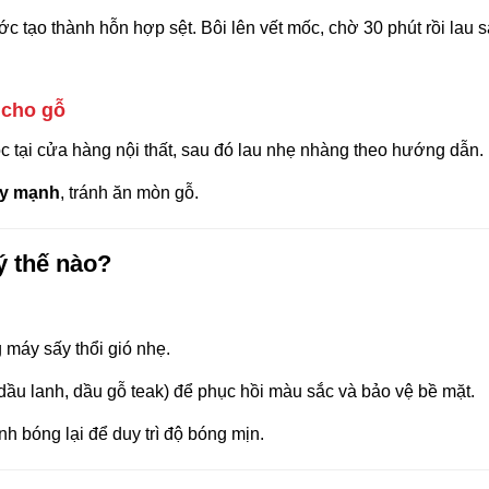
ớc tạo thành hỗn hợp sệt. Bôi lên vết mốc, chờ 30 phút rồi lau s
 cho gỗ
 tại cửa hàng nội thất, sau đó lau nhẹ nhàng theo hướng dẫn.
ẩy mạnh
, tránh ăn mòn gỗ.
ý thế nào?
máy sấy thổi gió nhẹ.
dầu lanh, dầu gỗ teak) để phục hồi màu sắc và bảo vệ bề mặt.
 bóng lại để duy trì độ bóng mịn.