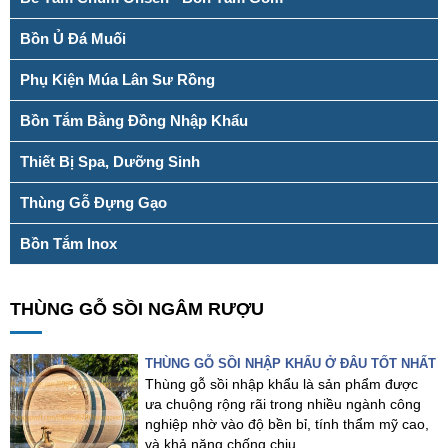
Bồn Ủ Đá Muối
Phụ Kiện Múa Lân Sư Rồng
Bồn Tắm Bằng Đồng Nhập Khẩu
Thiết Bị Spa, Dưỡng Sinh
Thùng Gỗ Đựng Gạo
Bồn Tắm Inox
THÙNG GỖ SỒI NGÂM RƯỢU
THÙNG GỖ SỒI NHẬP KHẨU Ở ĐÂU TỐT NHẤT
Thùng gỗ sồi nhập khẩu là sản phẩm được
ưa chuộng rộng rãi trong nhiều ngành công
nghiệp nhờ vào độ bền bỉ, tính thẩm mỹ cao,
và khả năng chống chịu...