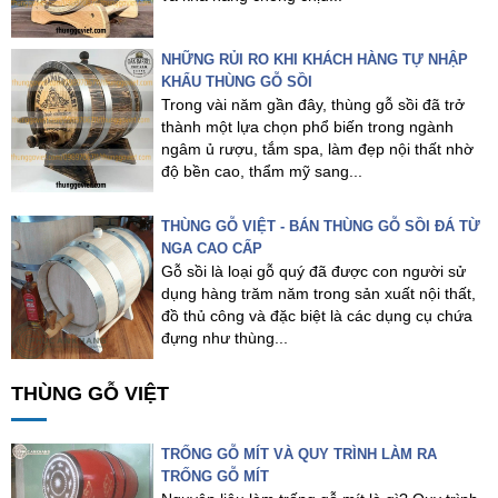
NHỮNG RỦI RO KHI KHÁCH HÀNG TỰ NHẬP
KHẨU THÙNG GỖ SỒI
Trong vài năm gần đây, thùng gỗ sồi đã trở
thành một lựa chọn phổ biến trong ngành
ngâm ủ rượu, tắm spa, làm đẹp nội thất nhờ
độ bền cao, thẩm mỹ sang...
THÙNG GỖ VIỆT - BÁN THÙNG GỖ SỒI ĐÁ TỪ
NGA CAO CẤP
Gỗ sồi là loại gỗ quý đã được con người sử
dụng hàng trăm năm trong sản xuất nội thất,
đồ thủ công và đặc biệt là các dụng cụ chứa
đựng như thùng...
THÙNG GỖ VIỆT
TRỐNG GỖ MÍT VÀ QUY TRÌNH LÀM RA
TRỐNG GỖ MÍT