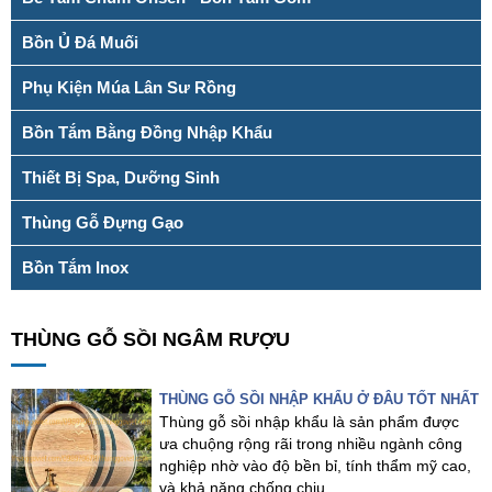
Bồn Ủ Đá Muối
Phụ Kiện Múa Lân Sư Rồng
Bồn Tắm Bằng Đồng Nhập Khẩu
Thiết Bị Spa, Dưỡng Sinh
Thùng Gỗ Đựng Gạo
Bồn Tắm Inox
THÙNG GỖ SỒI NGÂM RƯỢU
THÙNG GỖ SỒI NHẬP KHẨU Ở ĐÂU TỐT NHẤT
Thùng gỗ sồi nhập khẩu là sản phẩm được
ưa chuộng rộng rãi trong nhiều ngành công
nghiệp nhờ vào độ bền bỉ, tính thẩm mỹ cao,
và khả năng chống chịu...