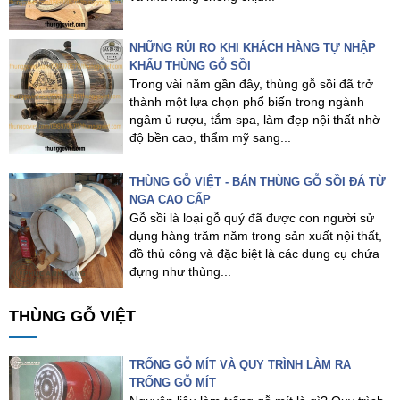
NHỮNG RỦI RO KHI KHÁCH HÀNG TỰ NHẬP
KHẨU THÙNG GỖ SỒI
Trong vài năm gần đây, thùng gỗ sồi đã trở
thành một lựa chọn phổ biến trong ngành
ngâm ủ rượu, tắm spa, làm đẹp nội thất nhờ
độ bền cao, thẩm mỹ sang...
THÙNG GỖ VIỆT - BÁN THÙNG GỖ SỒI ĐÁ TỪ
NGA CAO CẤP
Gỗ sồi là loại gỗ quý đã được con người sử
dụng hàng trăm năm trong sản xuất nội thất,
đồ thủ công và đặc biệt là các dụng cụ chứa
đựng như thùng...
THÙNG GỖ VIỆT
TRỐNG GỖ MÍT VÀ QUY TRÌNH LÀM RA
TRỐNG GỖ MÍT