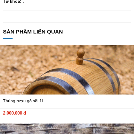
Từ khóa:
,
SẢN PHẨM LIÊN QUAN
Thùng rượu gỗ sồi 1l
2.000.000 đ