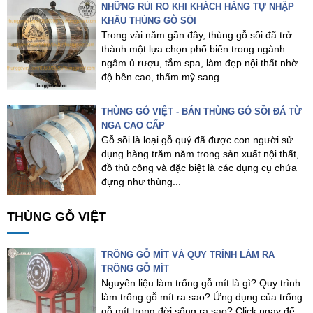
NHỮNG RỦI RO KHI KHÁCH HÀNG TỰ NHẬP
KHẨU THÙNG GỖ SỒI
Trong vài năm gần đây, thùng gỗ sồi đã trở
thành một lựa chọn phổ biến trong ngành
ngâm ủ rượu, tắm spa, làm đẹp nội thất nhờ
độ bền cao, thẩm mỹ sang...
THÙNG GỖ VIỆT - BÁN THÙNG GỖ SỒI ĐÁ TỪ
NGA CAO CẤP
Gỗ sồi là loại gỗ quý đã được con người sử
dụng hàng trăm năm trong sản xuất nội thất,
đồ thủ công và đặc biệt là các dụng cụ chứa
đựng như thùng...
THÙNG GỖ VIỆT
TRỐNG GỖ MÍT VÀ QUY TRÌNH LÀM RA
TRỐNG GỖ MÍT
Nguyên liệu làm trống gỗ mít là gì? Quy trình
làm trống gỗ mít ra sao? Ứng dụng của trống
gỗ mít trong đời sống ra sao? Click ngay để