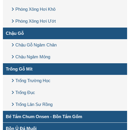
Phòng Xông Hơi Khô
Phòng Xông Hơi Ướt
Chậu Gỗ
Chậu Gỗ Ngâm Chân
Chậu Ngâm Mông
Trống Gỗ Mít
Trống Trường Học
Trống Đục
Trống Lân Sư Rồng
Bể Tắm Chum Onsen - Bồn Tắm Gốm
Bồn Ủ Đá Muối