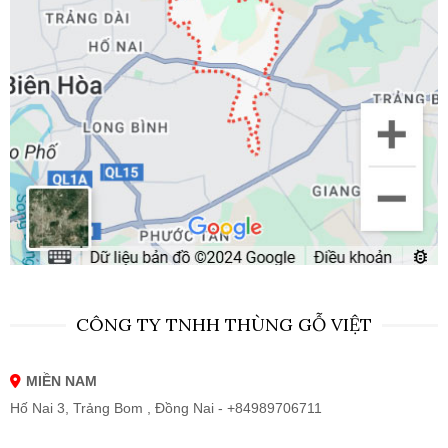
CÔNG TY TNHH THÙNG GỖ VIỆT
MIỀN NAM
Hố Nai 3, Trảng Bom , Đồng Nai - +84989706711