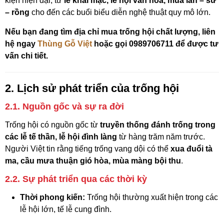
kiện hiện đại, từ
lễ khai mạc, lễ hội văn hóa, múa lân – sư
– rồng
cho đến các buổi biểu diễn nghệ thuật quy mô lớn.
Nếu bạn đang tìm địa chỉ mua trống hội chất lượng, liên
hệ ngay
Thùng Gỗ Việt
hoặc gọi 0989706711 để được tư
vấn chi tiết.
2. Lịch sử phát triển của trống hội
2.1. Nguồn gốc và sự ra đời
Trống hội có nguồn gốc từ
truyền thống đánh trống trong
các lễ tế thần, lễ hội đình làng
từ hàng trăm năm trước.
Người Việt tin rằng tiếng trống vang dội có thể
xua đuổi tà
ma, cầu mưa thuận gió hòa, mùa màng bội thu
.
2.2. Sự phát triển qua các thời kỳ
Thời phong kiến:
Trống hội thường xuất hiện trong các
lễ hội lớn, tế lễ cung đình.