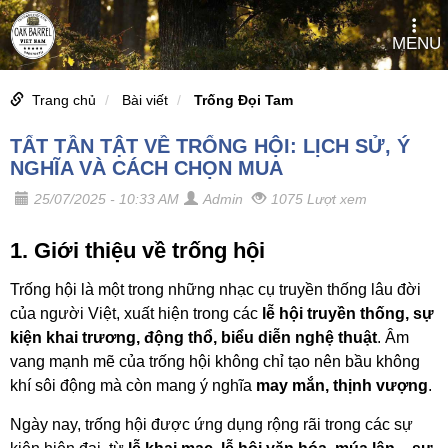
MENU
Trang chủ
Bài viết
Trống Đọi Tam
TẤT TẦN TẬT VỀ TRỐNG HỘI: LỊCH SỬ, Ý
NGHĨA VÀ CÁCH CHỌN MUA
25/07/2025 - 10:33 AM
Admin
1075 Lượt xem
1. Giới thiệu về trống hội
Trống hội là một trong những nhạc cụ truyền thống lâu đời
của người Việt, xuất hiện trong các
lễ hội truyền thống, sự
kiện khai trương, động thổ, biểu diễn nghệ thuật
. Âm
vang mạnh mẽ của trống hội không chỉ tạo nên bầu không
khí sôi động mà còn mang ý nghĩa
may mắn, thịnh vượng
.
Ngày nay, trống hội được ứng dụng rộng rãi trong các sự