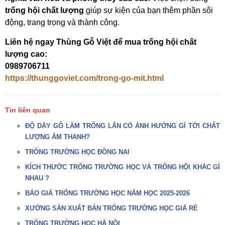
trống hội chất lượng
giúp sự kiện của bạn thêm phần sôi
động, trang trọng và thành công.
Liên hệ ngay Thùng Gỗ Việt để mua trống hội chất
lượng cao:
0989706711
https://thunggoviet.com/trong-go-mit.html
Tin liên quan
ĐỘ DÀY GỖ LÀM TRỐNG LÂN CÓ ẢNH HƯỞNG GÌ TỚI CHẤT
LƯỢNG ÂM THANH?
TRỐNG TRƯỜNG HỌC ĐỒNG NAI
KÍCH THƯỚC TRỐNG TRƯỜNG HỌC VÀ TRỐNG HỘI KHÁC GÌ
NHAU ?
BÁO GIÁ TRỐNG TRƯỜNG HỌC NĂM HỌC 2025-2026
XƯỞNG SẢN XUẤT BÁN TRỐNG TRƯỜNG HỌC GIÁ RẺ
TRỐNG TRƯỜNG HỌC HÀ NỘI