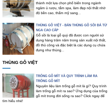
thành một lựa chọn phổ biến trong ngành
ngâm ủ rượu, tắm spa, làm đẹp nội thất nhờ
độ bền cao, thẩm mỹ sang...
THÙNG GỖ VIỆT - BÁN THÙNG GỖ SỒI ĐÁ TỪ
NGA CAO CẤP
Gỗ sồi là loại gỗ quý đã được con người sử
dụng hàng trăm năm trong sản xuất nội thất,
đồ thủ công và đặc biệt là các dụng cụ chứa
đựng như thùng...
THÙNG GỖ VIỆT
TRỐNG GỖ MÍT VÀ QUY TRÌNH LÀM RA
TRỐNG GỖ MÍT
Nguyên liệu làm trống gỗ mít là gì? Quy trình
làm trống gỗ mít ra sao? Ứng dụng của trống
gỗ mít trong đời sống ra sao? Click ngay để
tìm hiểu nhé!