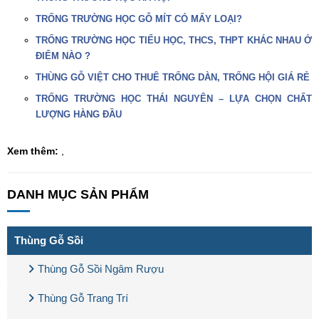
TRỐNG TRƯỜNG HỌC GỖ MÍT CÓ MẤY LOẠI?
TRỐNG TRƯỜNG HỌC TIỂU HỌC, THCS, THPT KHÁC NHAU Ở
ĐIỂM NÀO ?
THÙNG GỖ VIỆT CHO THUÊ TRỐNG DÀN, TRỐNG HỘI GIÁ RẺ
TRỐNG TRƯỜNG HỌC THÁI NGUYÊN – LỰA CHỌN CHẤT
LƯỢNG HÀNG ĐẦU
Xem thêm:
,
DANH MỤC SẢN PHẨM
Thùng Gỗ Sồi
Thùng Gỗ Sồi Ngâm Rượu
Thùng Gỗ Trang Trí