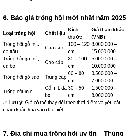
6. Báo giá trống hội mới nhất năm 2025
Kích
Giá tham khảo
Loại trống hội
Chất liệu
thước
(VNĐ)
Trống hội gỗ mít,
100 – 120
8.000.000 –
Cao cấp
da trâu
cm
15.000.000
Trống hội gỗ mít,
80 – 100
5.000.000 –
Cao cấp
da bò
cm
10.000.000
60 – 80
3.500.000 –
Trống hội gỗ sao
Trung cấp
cm
7.000.000
Gỗ mít, da
30 – 50
1.500.000 –
Trống hội mini
bò
cm
3.000.000
✅
Lưu ý:
Giá có thể thay đổi theo thời điểm và yêu cầu
chạm khắc hoa văn đặc biệt.
7. Địa chỉ mua trống hội uy tín – Thùng