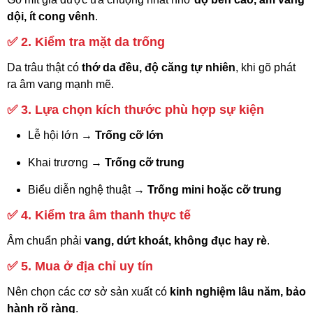
dội, ít cong vênh
.
✅
2. Kiểm tra mặt da trống
Da trâu thật có
thớ da đều, độ căng tự nhiên
, khi gõ phát
ra âm vang mạnh mẽ.
✅
3. Lựa chọn kích thước phù hợp sự kiện
Lễ hội lớn →
Trống cỡ lớn
Khai trương →
Trống cỡ trung
Biểu diễn nghệ thuật →
Trống mini hoặc cỡ trung
✅
4. Kiểm tra âm thanh thực tế
Âm chuẩn phải
vang, dứt khoát, không đục hay rè
.
✅
5. Mua ở địa chỉ uy tín
Nên chọn các cơ sở sản xuất có
kinh nghiệm lâu năm, bảo
hành rõ ràng
.