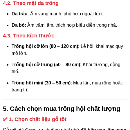
4.2. Theo mặt da trống
Da trâu:
Âm vang mạnh, phù hợp ngoài trời.
Da bò:
Âm trầm, ấm, thích hợp biểu diễn trong nhà.
4.3. Theo kích thước
Trống hội cỡ lớn (80 – 120 cm):
Lễ hội, khai mạc quy
mô lớn.
Trống hội cỡ trung (50 – 80 cm):
Khai trương, động
thổ.
Trống hội mini (30 – 50 cm):
Múa lân, múa rồng hoặc
trang trí.
5. Cách chọn mua trống hội chất lượng
✅
1. Chọn chất liệu gỗ tốt
Gỗ mít già được ưa chuộng nhất nhờ
độ bền cao, âm vang