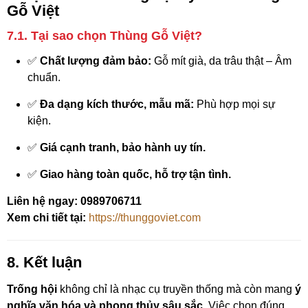
Gỗ Việt
7.1. Tại sao chọn Thùng Gỗ Việt?
✅
Chất lượng đảm bảo:
Gỗ mít già, da trâu thật – Âm
chuẩn.
✅
Đa dạng kích thước, mẫu mã:
Phù hợp mọi sự
kiện.
✅
Giá cạnh tranh, bảo hành uy tín.
✅
Giao hàng toàn quốc, hỗ trợ tận tình.
Liên hệ ngay: 0989706711
Xem chi tiết tại:
https://thunggoviet.com
8. Kết luận
Trống hội
không chỉ là nhạc cụ truyền thống mà còn mang
ý
nghĩa văn hóa và phong thủy sâu sắc
. Việc chọn đúng