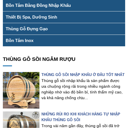
Bồn Tắm Bằng Đồng Nhập Khẩu
Thiết Bị Spa, Dưỡng Sinh
Thùng Gỗ Đựng Gạo
Bồn Tắm Inox
THÙNG GỖ SỒI NGÂM RƯỢU
THÙNG GỖ SỒI NHẬP KHẨU Ở ĐÂU TỐT NHẤT
Thùng gỗ sồi nhập khẩu là sản phẩm được
ưa chuộng rộng rãi trong nhiều ngành công
nghiệp nhờ vào độ bền bỉ, tính thẩm mỹ cao,
và khả năng chống chịu...
NHỮNG RỦI RO KHI KHÁCH HÀNG TỰ NHẬP
KHẨU THÙNG GỖ SỒI
Trong vài năm gần đây, thùng gỗ sồi đã trở