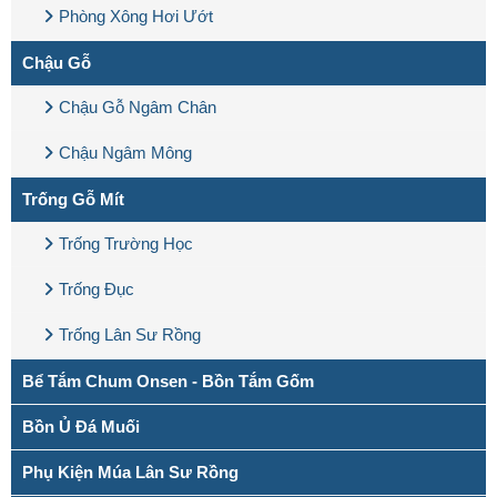
Phòng Xông Hơi Ướt
Chậu Gỗ
Chậu Gỗ Ngâm Chân
Chậu Ngâm Mông
Trống Gỗ Mít
Trống Trường Học
Trống Đục
Trống Lân Sư Rồng
Bể Tắm Chum Onsen - Bồn Tắm Gốm
Bồn Ủ Đá Muối
Phụ Kiện Múa Lân Sư Rồng