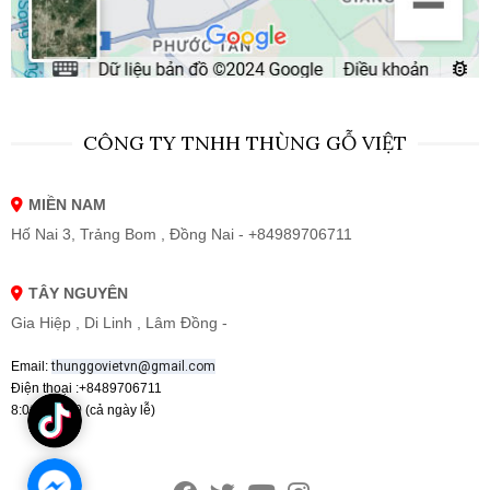
CÔNG TY TNHH THÙNG GỖ VIỆT
MIỀN NAM
Hố Nai 3, Trảng Bom , Đồng Nai - +84989706711
TÂY NGUYÊN
Gia Hiệp , Di Linh , Lâm Đồng -
Email:
thunggovietvn@gmail.com
Điện thoại :+8489706711
8:00 - 19:00 (cả ngày lễ)