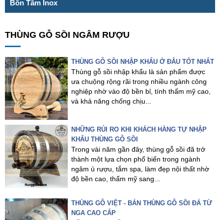
Bồn Tắm Inox
THÙNG GỖ SỒI NGÂM RƯỢU
THÙNG GỖ SỒI NHẬP KHẨU Ở ĐÂU TỐT NHẤT
Thùng gỗ sồi nhập khẩu là sản phẩm được
ưa chuộng rộng rãi trong nhiều ngành công
nghiệp nhờ vào độ bền bỉ, tính thẩm mỹ cao,
và khả năng chống chịu...
NHỮNG RỦI RO KHI KHÁCH HÀNG TỰ NHẬP
KHẨU THÙNG GỖ SỒI
Trong vài năm gần đây, thùng gỗ sồi đã trở
thành một lựa chọn phổ biến trong ngành
ngâm ủ rượu, tắm spa, làm đẹp nội thất nhờ
độ bền cao, thẩm mỹ sang...
THÙNG GỖ VIỆT - BÁN THÙNG GỖ SỒI ĐÁ TỪ
NGA CAO CẤP