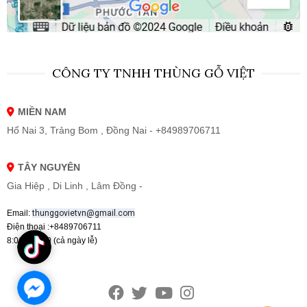
CÔNG TY TNHH THÙNG GỖ VIỆT
MIỀN NAM
Hố Nai 3, Trảng Bom , Đồng Nai - +84989706711
TÂY NGUYÊN
Gia Hiệp , Di Linh , Lâm Đồng -
Email:
thunggovietvn@gmail.com
Điện thoại :+8489706711
8:00 - 19:00 (cả ngày lễ)