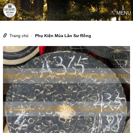
MENU
Trang chủ
Phụ Kiện Múa Lân Sư Rồng