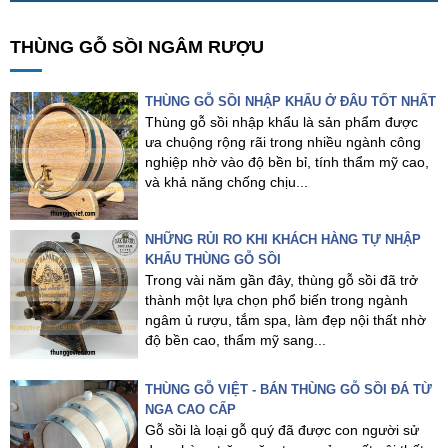
THÙNG GỖ SỒI NGÂM RƯỢU
THÙNG GỖ SỒI NHẬP KHẨU Ở ĐÂU TỐT NHẤT
Thùng gỗ sồi nhập khẩu là sản phẩm được
ưa chuộng rộng rãi trong nhiều ngành công
nghiệp nhờ vào độ bền bỉ, tính thẩm mỹ cao,
và khả năng chống chịu...
NHỮNG RỦI RO KHI KHÁCH HÀNG TỰ NHẬP
KHẨU THÙNG GỖ SỒI
Trong vài năm gần đây, thùng gỗ sồi đã trở
thành một lựa chọn phổ biến trong ngành
ngâm ủ rượu, tắm spa, làm đẹp nội thất nhờ
độ bền cao, thẩm mỹ sang...
THÙNG GỖ VIỆT - BÁN THÙNG GỖ SỒI ĐÁ TỪ
NGA CAO CẤP
Gỗ sồi là loại gỗ quý đã được con người sử