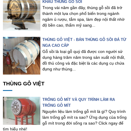
KHẨU THÙNG GỖ SỒI
Trong vài năm gần đây, thùng gỗ sồi đã trở
thành một lựa chọn phổ biến trong ngành
ngâm ủ rượu, tắm spa, làm đẹp nội thất nhờ
độ bền cao, thẩm mỹ sang...
THÙNG GỖ VIỆT - BÁN THÙNG GỖ SỒI ĐÁ TỪ
NGA CAO CẤP
Gỗ sồi là loại gỗ quý đã được con người sử
dụng hàng trăm năm trong sản xuất nội thất,
đồ thủ công và đặc biệt là các dụng cụ chứa
đựng như thùng...
THÙNG GỖ VIỆT
TRỐNG GỖ MÍT VÀ QUY TRÌNH LÀM RA
TRỐNG GỖ MÍT
Nguyên liệu làm trống gỗ mít là gì? Quy trình
làm trống gỗ mít ra sao? Ứng dụng của trống
gỗ mít trong đời sống ra sao? Click ngay để
tìm hiểu nhé!