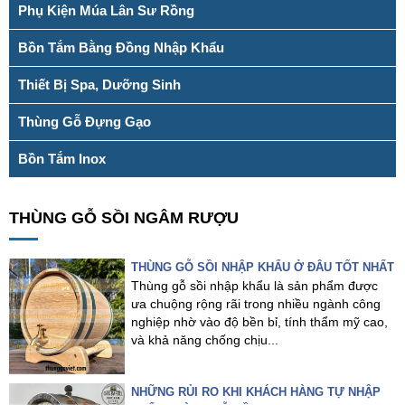
Phụ Kiện Múa Lân Sư Rồng
Bồn Tắm Bằng Đồng Nhập Khẩu
Thiết Bị Spa, Dưỡng Sinh
Thùng Gỗ Đựng Gạo
Bồn Tắm Inox
THÙNG GỖ SỒI NGÂM RƯỢU
THÙNG GỖ SỒI NHẬP KHẨU Ở ĐÂU TỐT NHẤT
Thùng gỗ sồi nhập khẩu là sản phẩm được
ưa chuộng rộng rãi trong nhiều ngành công
nghiệp nhờ vào độ bền bỉ, tính thẩm mỹ cao,
và khả năng chống chịu...
NHỮNG RỦI RO KHI KHÁCH HÀNG TỰ NHẬP