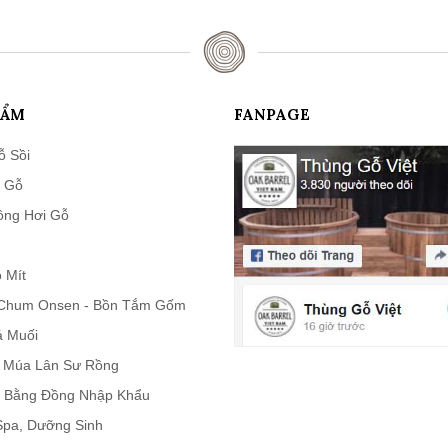
HẨM
FANPAGE
ỗ Sồi
 Gỗ
ông Hơi Gỗ
 Mít
Chum Onsen - Bồn Tắm Gốm
á Muối
n Múa Lân Sư Rồng
 Bằng Đồng Nhập Khẩu
 Spa, Dưỡng Sinh