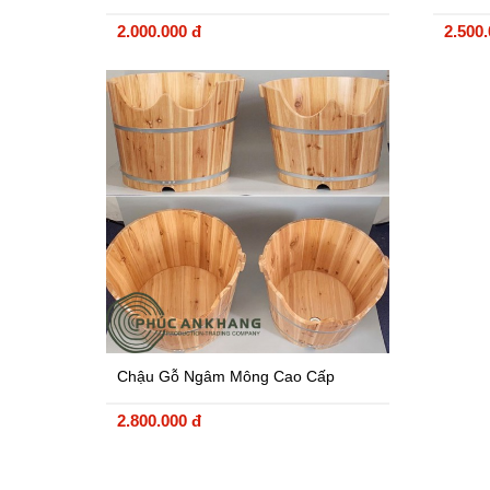
Bản Loại 1
Gỗ
2.000.000 đ
2.500
Chậu Gỗ Ngâm Mông Cao Cấp
2.800.000 đ