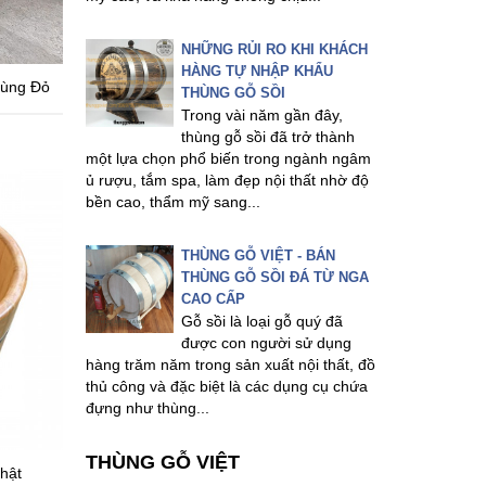
NHỮNG RỦI RO KHI KHÁCH
HÀNG TỰ NHẬP KHẨU
Tùng Đỏ
THÙNG GỖ SỒI
Trong vài năm gần đây,
thùng gỗ sồi đã trở thành
một lựa chọn phổ biến trong ngành ngâm
ủ rượu, tắm spa, làm đẹp nội thất nhờ độ
bền cao, thẩm mỹ sang...
THÙNG GỖ VIỆT - BÁN
THÙNG GỖ SỒI ĐÁ TỪ NGA
CAO CẤP
Gỗ sồi là loại gỗ quý đã
được con người sử dụng
hàng trăm năm trong sản xuất nội thất, đồ
thủ công và đặc biệt là các dụng cụ chứa
đựng như thùng...
THÙNG GỖ VIỆT
hật