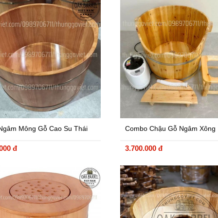
Ngâm Mông Gỗ Cao Su Thái
Combo Chậu Gỗ Ngâm Xông
hập Khẩu
Khoa
.000 đ
3.700.000 đ