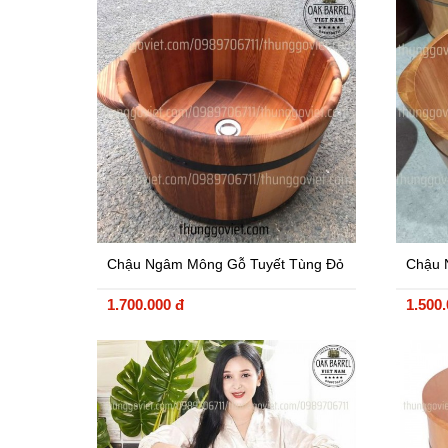
Chậu Ngâm Mông Gỗ Tuyết Tùng Đỏ
Chậu 
Canada
Lan N
1.700.000 đ
1.500