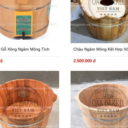
 Gỗ Xông Ngâm Mông Tích
Chậu Ngâm Mông Kết Hợp X
iết Bị Sưởi
Khoa Gỗ Pơmu Loại 1
hệ
2.500.000 đ