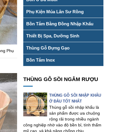
Phụ Kiện Múa Lân Sư Rồng
Bồn Tắm Bằng Đồng Nhập Khẩu
Thiết Bị Spa, Dưỡng Sinh
Thùng Gỗ Đựng Gạo
ông Phụ
Bồn Tắm Inox
THÙNG GỖ SỒI NGÂM RƯỢU
THÙNG GỖ SỒI NHẬP KHẨU
Ở ĐÂU TỐT NHẤT
Thùng gỗ sồi nhập khẩu là
sản phẩm được ưa chuộng
rộng rãi trong nhiều ngành
công nghiệp nhờ vào độ bền bỉ, tính thẩm
mỹ cao, và khả năng chống chịu...