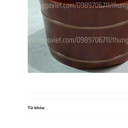
Từ khóa:
,