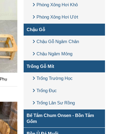
Phòng Xông Hơi Khô
Phòng Xông Hơi Ướt
Chậu Gỗ
Chậu Gỗ Ngâm Chân
Chậu Ngâm Mông
Trống Gỗ Mít
Trống Trường Học
 Phụ
Trống Đục
Trống Lân Sư Rồng
Bể Tắm Chum Onsen - Bồn Tắm
Gốm
Bồn Ủ Đá Muối