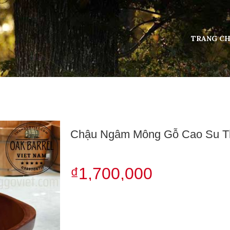
TRANG C
Chậu Ngâm Mông Gỗ Cao Su Th
₫1,700,000