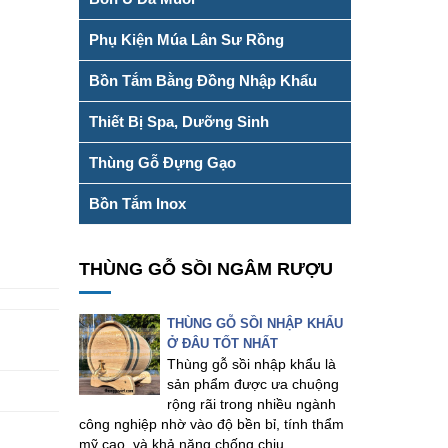
Phụ Kiện Múa Lân Sư Rồng
Bồn Tắm Bằng Đồng Nhập Khẩu
Thiết Bị Spa, Dưỡng Sinh
Thùng Gỗ Đựng Gạo
Bồn Tắm Inox
THÙNG GỖ SỒI NGÂM RƯỢU
THÙNG GỖ SỒI NHẬP KHẨU
Ở ĐÂU TỐT NHẤT
Thùng gỗ sồi nhập khẩu là
sản phẩm được ưa chuộng
rộng rãi trong nhiều ngành
công nghiệp nhờ vào độ bền bỉ, tính thẩm
mỹ cao, và khả năng chống chịu...