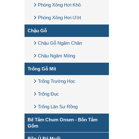
Phòng Xông Hơi Khô
Phòng Xông Hơi Ướt
Chậu Gỗ
Chậu Gỗ Ngâm Chân
Chậu Ngâm Mông
Trống Gỗ Mít
Trống Trường Học
Trống Đục
Trống Lân Sư Rồng
Bể Tắm Chum Onsen - Bồn Tắm
Gốm
Bồn Ủ Đá Muối