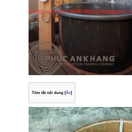
Tóm tắt nội dung
[
Ẩn
]