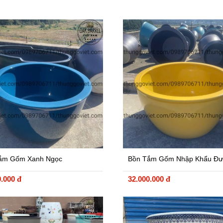
ắm Gốm Xanh Ngọc
Bồn Tắm Gốm Nhập Khẩu Đ
Kính 100cm Màu Vàng
0.000 đ
32.000.000 đ