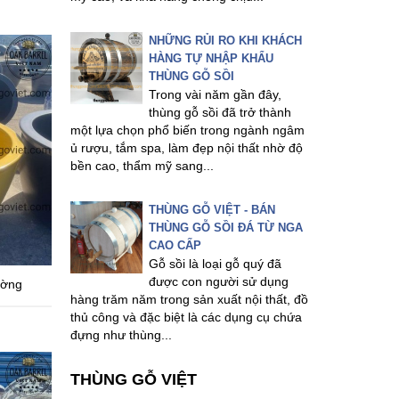
NHỮNG RỦI RO KHI KHÁCH
HÀNG TỰ NHẬP KHẨU
THÙNG GỖ SỒI
Trong vài năm gần đây,
thùng gỗ sồi đã trở thành
một lựa chọn phổ biến trong ngành ngâm
ủ rượu, tắm spa, làm đẹp nội thất nhờ độ
bền cao, thẩm mỹ sang...
THÙNG GỖ VIỆT - BÁN
THÙNG GỖ SỒI ĐÁ TỪ NGA
CAO CẤP
Gỗ sồi là loại gỗ quý đã
được con người sử dụng
ường
hàng trăm năm trong sản xuất nội thất, đồ
thủ công và đặc biệt là các dụng cụ chứa
đựng như thùng...
THÙNG GỖ VIỆT