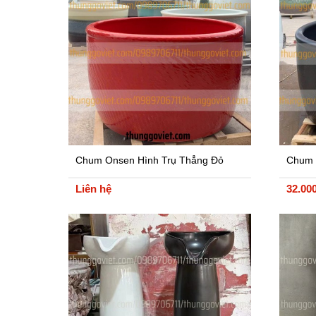
Chum Onsen Hình Trụ Thẳng Đỏ
Chum 
màu Đ
Liên hệ
32.00