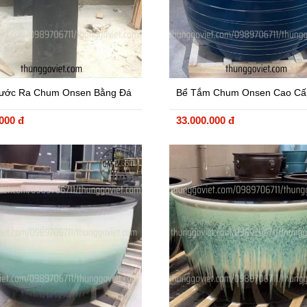
ước Ra Chum Onsen Bằng Đá
Bể Tắm Chum Onsen Cao Cấ
hạch
Tròn
.000 đ
33.000.000 đ