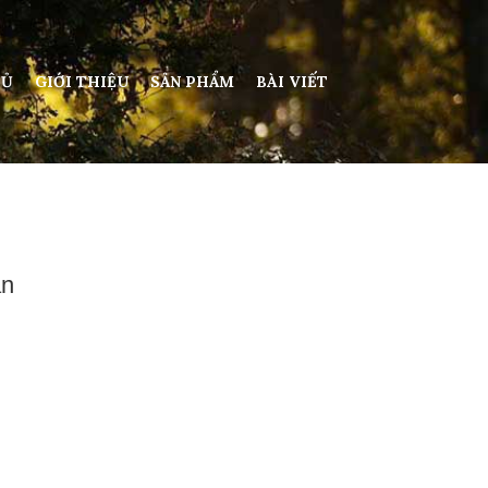
HỦ
GIỚI THIỆU
SẢN PHẨM
BÀI VIẾT
ản