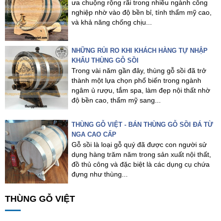
ưa chuộng rộng rãi trong nhiều ngành công
nghiệp nhờ vào độ bền bỉ, tính thẩm mỹ cao,
và khả năng chống chịu...
NHỮNG RỦI RO KHI KHÁCH HÀNG TỰ NHẬP
KHẨU THÙNG GỖ SỒI
Trong vài năm gần đây, thùng gỗ sồi đã trở
thành một lựa chọn phổ biến trong ngành
ngâm ủ rượu, tắm spa, làm đẹp nội thất nhờ
độ bền cao, thẩm mỹ sang...
THÙNG GỖ VIỆT - BÁN THÙNG GỖ SỒI ĐÁ TỪ
NGA CAO CẤP
Gỗ sồi là loại gỗ quý đã được con người sử
dụng hàng trăm năm trong sản xuất nội thất,
đồ thủ công và đặc biệt là các dụng cụ chứa
đựng như thùng...
THÙNG GỖ VIỆT