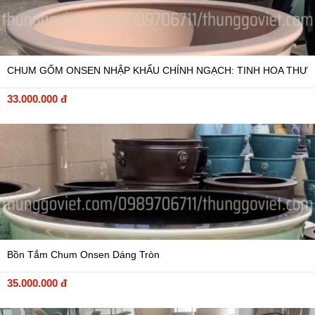
CHUM GỐM ONSEN NHẬP KHẨU CHÍNH NGẠCH: TINH HOA THƯ
GIÃN CAO CẤP TỪ NHẬT BẢN
33.000.000 đ
Bồn Tắm Chum Onsen Dáng Tròn
35.000.000 đ