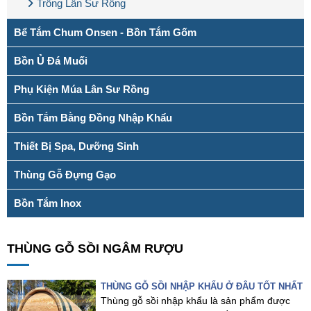
Trống Lân Sư Rồng
Bể Tắm Chum Onsen - Bồn Tắm Gốm
Bồn Ủ Đá Muối
Phụ Kiện Múa Lân Sư Rồng
Bồn Tắm Bằng Đồng Nhập Khẩu
Thiết Bị Spa, Dưỡng Sinh
Thùng Gỗ Đựng Gạo
Bồn Tắm Inox
THÙNG GỖ SỒI NGÂM RƯỢU
THÙNG GỖ SỒI NHẬP KHẨU Ở ĐÂU TỐT NHẤT
Thùng gỗ sồi nhập khẩu là sản phẩm được