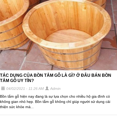
TÁC DỤNG CỦA BỒN TẮM GỖ LÀ GÌ? Ở ĐÂU BÁN BỒN
TẮM GỖ UY TÍN?
04/02/2021 - 11:26 AM
Admin
Bồn tắm gỗ hiện nay đang là sự lựa chọn cho nhiều hộ gia đình có
không gian nhỏ hẹp. Bồn tắm gỗ không chỉ giúp người sử dụng cải
thiện sức khỏe mà...