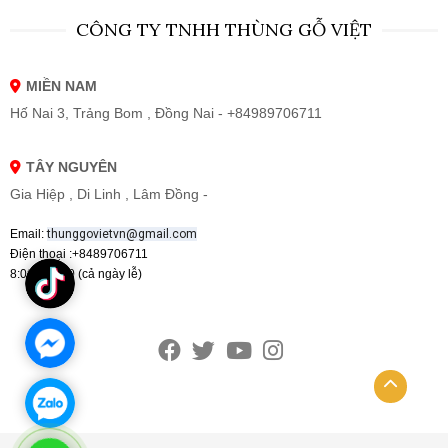
CÔNG TY TNHH THÙNG GỖ VIỆT
MIỀN NAM
Hố Nai 3, Trảng Bom , Đồng Nai - +84989706711
TÂY NGUYÊN
Gia Hiệp , Di Linh , Lâm Đồng -
Email:
thunggovietvn@gmail.com
Điện thoại :+8489706711
8:00 - 19:00 (cả ngày lễ)