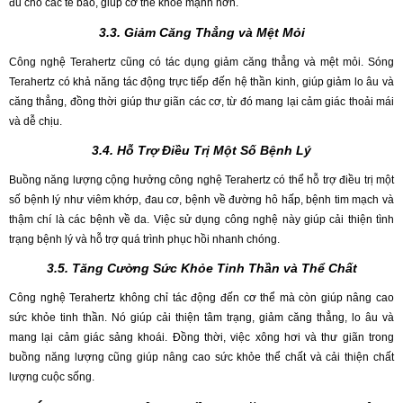
đủ cho các tế bào, giúp cơ thể khỏe mạnh hơn.
3.3. Giảm Căng Thẳng và Mệt Mỏi
Công nghệ Terahertz cũng có tác dụng giảm căng thẳng và mệt mỏi. Sóng
Terahertz có khả năng tác động trực tiếp đến hệ thần kinh, giúp giảm lo âu và
căng thẳng, đồng thời giúp thư giãn các cơ, từ đó mang lại cảm giác thoải mái
và dễ chịu.
3.4. Hỗ Trợ Điều Trị Một Số Bệnh Lý
Buồng năng lượng cộng hưởng công nghệ Terahertz có thể hỗ trợ điều trị một
số bệnh lý như viêm khớp, đau cơ, bệnh về đường hô hấp, bệnh tim mạch và
thậm chí là các bệnh về da. Việc sử dụng công nghệ này giúp cải thiện tình
trạng bệnh lý và hỗ trợ quá trình phục hồi nhanh chóng.
3.5. Tăng Cường Sức Khỏe Tinh Thần và Thể Chất
Công nghệ Terahertz không chỉ tác động đến cơ thể mà còn giúp nâng cao
sức khỏe tinh thần. Nó giúp cải thiện tâm trạng, giảm căng thẳng, lo âu và
mang lại cảm giác sảng khoái. Đồng thời, việc xông hơi và thư giãn trong
buồng năng lượng cũng giúp nâng cao sức khỏe thể chất và cải thiện chất
lượng cuộc sống.