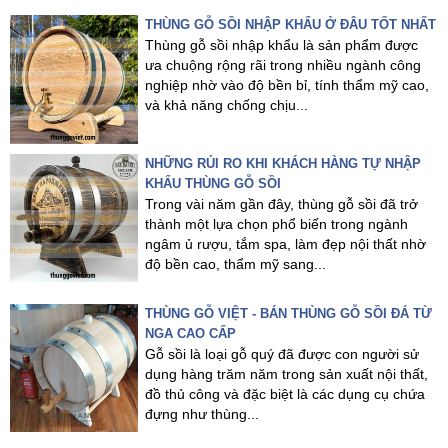
THÙNG GỖ SỒI NHẬP KHẨU Ở ĐÂU TỐT NHẤT
Thùng gỗ sồi nhập khẩu là sản phẩm được
ưa chuộng rộng rãi trong nhiều ngành công
nghiệp nhờ vào độ bền bỉ, tính thẩm mỹ cao,
và khả năng chống chịu...
NHỮNG RỦI RO KHI KHÁCH HÀNG TỰ NHẬP
KHẨU THÙNG GỖ SỒI
Trong vài năm gần đây, thùng gỗ sồi đã trở
thành một lựa chọn phổ biến trong ngành
ngâm ủ rượu, tắm spa, làm đẹp nội thất nhờ
độ bền cao, thẩm mỹ sang...
THÙNG GỖ VIỆT - BÁN THÙNG GỖ SỒI ĐÁ TỪ
NGA CAO CẤP
Gỗ sồi là loại gỗ quý đã được con người sử
dụng hàng trăm năm trong sản xuất nội thất,
đồ thủ công và đặc biệt là các dụng cụ chứa
đựng như thùng...