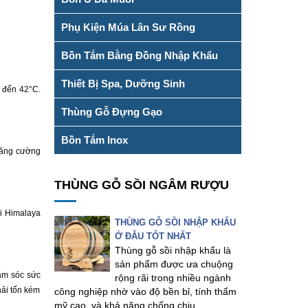
Phụ Kiện Múa Lân Sư Rồng
Bồn Tắm Bằng Đồng Nhập Khẩu
Thiết Bị Spa, Dưỡng Sinh
C đến 42°C.
Thùng Gỗ Đựng Gạo
Bồn Tắm Inox
 tăng cường
THÙNG GỖ SỒI NGÂM RƯỢU
ối Himalaya
THÙNG GỖ SỒI NHẬP KHẨU
Ở ĐÂU TỐT NHẤT
Thùng gỗ sồi nhập khẩu là
sản phẩm được ưa chuộng
hăm sóc sức
rộng rãi trong nhiều ngành
hải tốn kém
công nghiệp nhờ vào độ bền bỉ, tính thẩm
mỹ cao, và khả năng chống chịu...