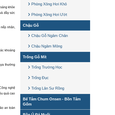
Phòng Xông Hơi Khô
 sáng khỏe
 và đầy sức
Phòng Xông Hơi Ướt
Chậu Gỗ
c nếp nhăn,
Chậu Gỗ Ngâm Chân
Chậu Ngâm Mông
các khoáng
Trống Gỗ Mít
laya thường
Trống Trường Học
Trống Đục
. Công nghệ
Trống Lân Sư Rồng
iệu quả cao
Bể Tắm Chum Onsen - Bồn Tắm
Gốm
ảo an toàn
Bồn Ủ Đá Muối