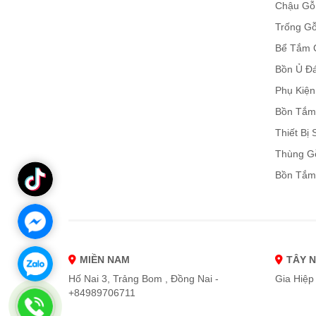
Chậu Gỗ
Trống Gỗ
Bể Tắm 
Bồn Ủ Đ
Phụ Kiệ
Bồn Tắm
Thiết Bị
Thùng G
Bồn Tắm
MIỀN NAM
TÂY 
Hố Nai 3, Trảng Bom , Đồng Nai -
Gia Hiệp 
+84989706711