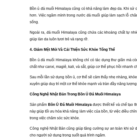
Bồn ủ đá muối Himalaya cũng có khả năng làm đẹp da. Khi sử
hơn. Việc ngâm mình trong nước đá muối giúp làm sạch lỗ chân l
sống.
Ngoài ra, đá muối Himalaya cũng chứa các khoáng chất tự nhiê
giúp làn da luôn tươi trẻ và rạng rỡ.
4. Giảm Mệt Mỏi Và Cải Thiện Sức Khỏe Tổng Thể
Bồn ủ đá muối Himalaya không chỉ có tác dụng thư giãn mà cò
chất như canxi, magiê, kali, và sắt, giúp cơ thể phục hồi nhanh
Sau mỗi lần sử dụng bồn ủ, cơ thể sẽ cảm thấy nhẹ nhàng, khỏ
xuyên giúp duy trì một cơ thể khỏe mạnh và tràn đầy năng lượng
Công Nghệ Nhật Bản Trong Bồn Ủ Đá Muối Himalaya
Sản phẩm
Bồn Ủ Đá Muối Himalaya
được thiết kế và chế tạo t
này giúp tối ưu hóa khả năng làm việc của bồn, từ việc điều ch
trong việc chăm sóc sức khỏe.
Công nghệ Nhật Bản cũng giúp tăng cường sự an toàn khi sử d
cho người sử dụng trong suốt quá trình ngâm.