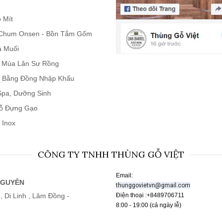
 Mít
Chum Onsen - Bồn Tắm Gốm
á Muối
n Múa Lân Sư Rồng
 Bằng Đồng Nhập Khẩu
 Spa, Dưỡng Sinh
ỗ Đựng Gạo
 Inox
CÔNG TY TNHH THÙNG GỖ VIỆT
Email:
NGUYÊN
thunggovietvn@gmail.com
, Di Linh , Lâm Đồng -
Điện thoại :+8489706711
8:00 - 19:00 (cả ngày lễ)