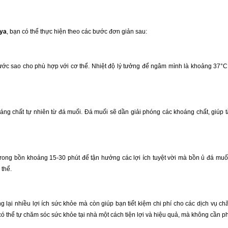
aya
, bạn có thể thực hiện theo các bước đơn giản sau:
nước sao cho phù hợp với cơ thể. Nhiệt độ lý tưởng để ngâm mình là khoảng 37°
ng chất tự nhiên từ đá muối. Đá muối sẽ dần giải phóng các khoáng chất, giúp
rong bồn khoảng 15-30 phút để tận hưởng các lợi ích tuyệt vời mà bồn ủ đá mu
 thể.
 lại nhiều lợi ích sức khỏe mà còn giúp bạn tiết kiệm chi phí cho các dịch vụ c
ó thể tự chăm sóc sức khỏe tại nhà một cách tiện lợi và hiệu quả, mà không cần p