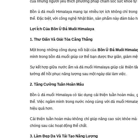
của những người yêu thích phương pháp chăm sóc sức khỏe tự 
Bồn ủ đá muối Himalaya mang lại nhiều lợi ích không chỉ trong
thể. Đặc biệt, với công nghệ Nhật Bản, sản phẩm này đảm bảo h
Lợi Ích Của Bồn Ủ Đá Muối Himalaya
1. Thư Giãn Và Giải Tỏa Căng Thẳng
Một trong những công dụng nổi bật của
Bồn Ủ Đá Muối Himala
mình trong bồn đá muối giúp cơ thể bạn được thư giãn, giảm mệt 
Sự kết hợp giữa nước ấm và đá muối Himalaya giúp cải thiện tâm 
tưởng để hồi phục năng lượng sau một ngày dài làm việc.
2. Tăng Cường Tuần Hoàn Máu
Bồn ủ đá muối Himalaya có tác dụng cải thiện tuần hoàn máu, 
thể. Việc ngâm mình trong nước nóng cùng với đá muối Himalay
hiệu quả hơn.
Cải thiện tuần hoàn máu không chỉ giúp nâng cao sức khỏe mà 
chóng sau các hoạt động thể chất.
3. Làm Đẹp Da Và Tái Tạo Năng Lượng