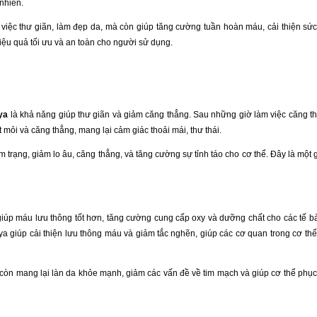
nhiên.
 việc thư giãn, làm đẹp da, mà còn giúp tăng cường tuần hoàn máu, cải thiện sứ
iệu quả tối ưu và an toàn cho người sử dụng.
ya
là khả năng giúp thư giãn và giảm căng thẳng. Sau những giờ làm việc căng 
mỏi và căng thẳng, mang lại cảm giác thoải mái, thư thái.
trạng, giảm lo âu, căng thẳng, và tăng cường sự tỉnh táo cho cơ thể. Đây là một g
giúp máu lưu thông tốt hơn, tăng cường cung cấp oxy và dưỡng chất cho các tế b
a giúp cải thiện lưu thông máu và giảm tắc nghẽn, giúp các cơ quan trong cơ th
còn mang lại làn da khỏe mạnh, giảm các vấn đề về tim mạch và giúp cơ thể phụ