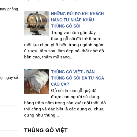
a hay phòng
NHỮNG RỦI RO KHI KHÁCH
HÀNG TỰ NHẬP KHẨU
THÙNG GỖ SỒI
Trong vài năm gần đây,
thùng gỗ sồi đã trở thành
một lựa chọn phổ biến trong ngành ngâm
ủ rượu, tắm spa, làm đẹp nội thất nhờ độ
bền cao, thẩm mỹ sang...
THÙNG GỖ VIỆT - BÁN
ọi ngay số
THÙNG GỖ SỒI ĐÁ TỪ NGA
CAO CẤP
Gỗ sồi là loại gỗ quý đã
được con người sử dụng
hàng trăm năm trong sản xuất nội thất, đồ
thủ công và đặc biệt là các dụng cụ chứa
đựng như thùng...
THÙNG GỖ VIỆT