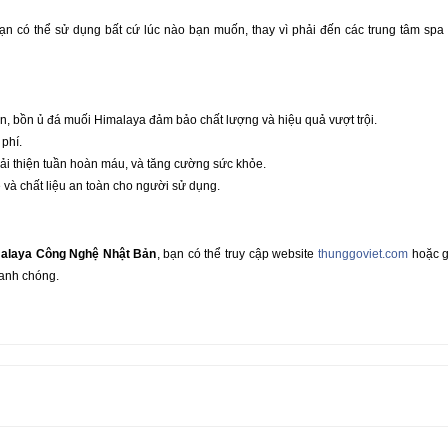
bạn có thể sử dụng bất cứ lúc nào bạn muốn, thay vì phải đến các trung tâm sp
, bồn ủ đá muối Himalaya đảm bảo chất lượng và hiệu quả vượt trội.
 phí.
cải thiện tuần hoàn máu, và tăng cường sức khỏe.
 và chất liệu an toàn cho người sử dụng.
alaya Công Nghệ Nhật Bản
, bạn có thể truy cập website
thunggoviet.com
hoặc g
anh chóng.