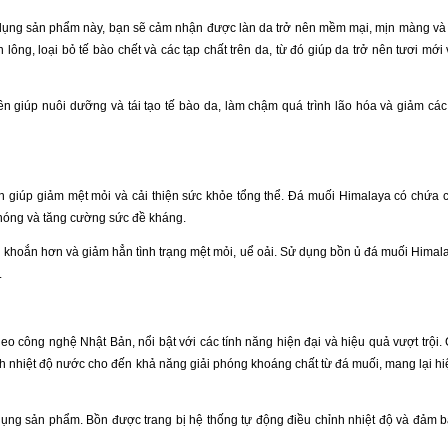
 dụng sản phẩm này, bạn sẽ cảm nhận được làn da trở nên mềm mại, mịn màng và
ông, loại bỏ tế bào chết và các tạp chất trên da, từ đó giúp da trở nên tươi mới
n giúp nuôi dưỡng và tái tạo tế bào da, làm chậm quá trình lão hóa và giảm cá
n giúp giảm mệt mỏi và cải thiện sức khỏe tổng thể. Đá muối Himalaya có chứa 
 chóng và tăng cường sức đề kháng.
e khoắn hơn và giảm hẳn tình trạng mệt mỏi, uể oải. Sử dụng bồn ủ đá muối Hima
.
heo công nghệ Nhật Bản, nổi bật với các tính năng hiện đại và hiệu quả vượt trội
ỉnh nhiệt độ nước cho đến khả năng giải phóng khoáng chất từ đá muối, mang lại h
ụng sản phẩm. Bồn được trang bị hệ thống tự động điều chỉnh nhiệt độ và đảm b