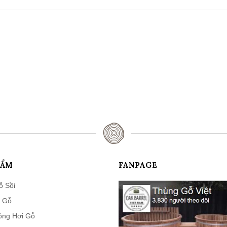
HẨM
FANPAGE
ỗ Sồi
 Gỗ
ông Hơi Gỗ