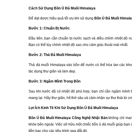
Cách Sử Dụng Bồn Ủ Đá Muối Himalaya
Để đạt được hiệu quả tối ưu khi sử dụng
Bồn Ủ Đá Muối Himal
Bước 1: Chuẩn Bị Nước
Đầu tiên, bạn cần chuẩn bị nước sạch và điều chỉnh nhiệt độ 
Bạn có thể tùy chỉnh nhiệt độ sao cho cảm giác thoải mái nhất.
Bước 2: Thả Đá Muối Himalaya
Thả đá muối Himalaya vào bồn để nước có thể hòa tan các khoá
tác dụng thư giãn và làm đẹp.
Bước 3: Ngâm Mình Trong Bồn
Sau khi nước đã có nhiệt độ phù hợp, bạn chỉ cần ngâm mình t
mang lại. Hãy thư giãn, hít thở sâu và cảm nhận sự thư thái từ cơ
Lợi Ích Kinh Tế Khi Sử Dụng Bồn Ủ Đá Muối Himalaya
Bồn Ủ Đá Muối Himalaya Công Nghệ Nhật Bản
không chỉ mang
khỏe bên ngoài. Việc sở hữu một chiếc bồn ủ đá muối giúp bạn c
tiền bạc cho các liệu trình spa đắt đỏ.