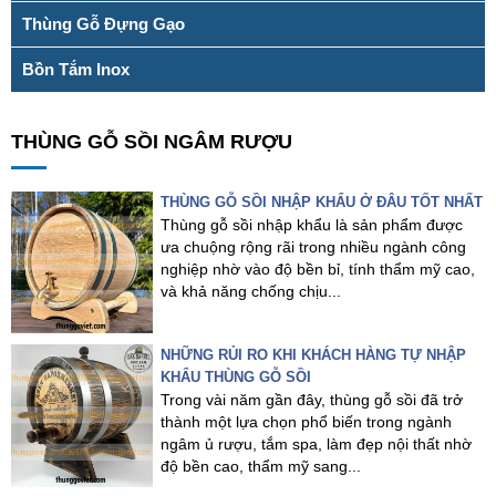
Thùng Gỗ Đựng Gạo
Bồn Tắm Inox
THÙNG GỖ SỒI NGÂM RƯỢU
THÙNG GỖ SỒI NHẬP KHẨU Ở ĐÂU TỐT NHẤT
Thùng gỗ sồi nhập khẩu là sản phẩm được
ưa chuộng rộng rãi trong nhiều ngành công
nghiệp nhờ vào độ bền bỉ, tính thẩm mỹ cao,
và khả năng chống chịu...
NHỮNG RỦI RO KHI KHÁCH HÀNG TỰ NHẬP
KHẨU THÙNG GỖ SỒI
Trong vài năm gần đây, thùng gỗ sồi đã trở
thành một lựa chọn phổ biến trong ngành
ngâm ủ rượu, tắm spa, làm đẹp nội thất nhờ
độ bền cao, thẩm mỹ sang...