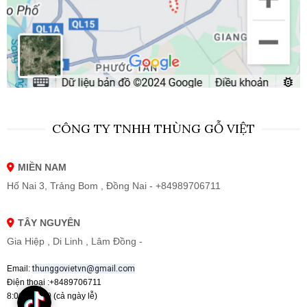
CÔNG TY TNHH THÙNG GỖ VIỆT
MIỀN NAM
Hố Nai 3, Trảng Bom , Đồng Nai - +84989706711
TÂY NGUYÊN
Gia Hiệp , Di Linh , Lâm Đồng -
Email:
thunggovietvn@gmail.com
Điện thoại :+8489706711
8:00 - 19:00 (cả ngày lễ)