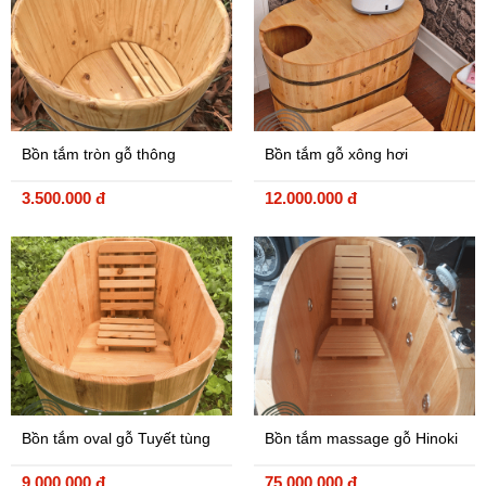
Bồn tắm tròn gỗ thông
Bồn tắm gỗ xông hơi
3.500.000 đ
12.000.000 đ
Bồn tắm oval gỗ Tuyết tùng
Bồn tắm massage gỗ Hinoki
Nhật
9.000.000 đ
75.000.000 đ