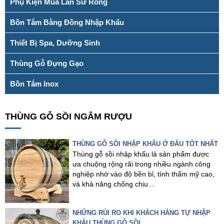
Phụ Kiện Múa Lân Sư Rồng
Bồn Tắm Bằng Đồng Nhập Khẩu
Thiết Bị Spa, Dưỡng Sinh
Thùng Gỗ Đựng Gạo
Bồn Tắm Inox
THÙNG GỖ SỒI NGÂM RƯỢU
THÙNG GỖ SỒI NHẬP KHẨU Ở ĐÂU TỐT NHẤT
Thùng gỗ sồi nhập khẩu là sản phẩm được
ưa chuộng rộng rãi trong nhiều ngành công
nghiệp nhờ vào độ bền bỉ, tính thẩm mỹ cao,
và khả năng chống chịu...
NHỮNG RỦI RO KHI KHÁCH HÀNG TỰ NHẬP
KHẨU THÙNG GỖ SỒI