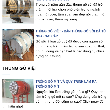
Trong vài năm gần đây, thùng gỗ sồi đã trở
thành một lựa chọn phổ biến trong ngành
ngâm ủ rượu, tắm spa, làm đẹp nội thất nhờ
độ bền cao, thẩm mỹ sang...
THÙNG GỖ VIỆT - BÁN THÙNG GỖ SỒI ĐÁ TỪ
NGA CAO CẤP
Gỗ sồi là loại gỗ quý đã được con người sử
dụng hàng trăm năm trong sản xuất nội thất,
đồ thủ công và đặc biệt là các dụng cụ chứa
đựng như thùng...
THÙNG GỖ VIỆT
TRỐNG GỖ MÍT VÀ QUY TRÌNH LÀM RA
TRỐNG GỖ MÍT
Nguyên liệu làm trống gỗ mít là gì? Quy trình
làm trống gỗ mít ra sao? Ứng dụng của trống
gỗ mít trong đời sống ra sao? Click ngay để
tìm hiểu nhé!